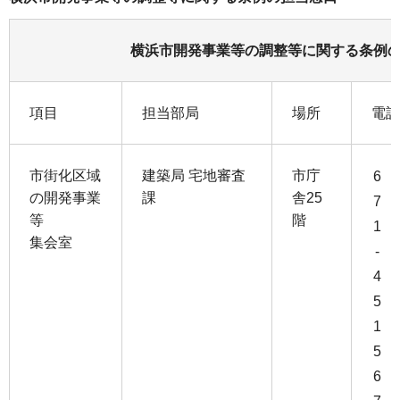
横浜市開発事業等の調整等に関する条例
項目
担当部局
場所
電話
市街化区域
建築局 宅地審査
市庁
6
の開発事業
課
舎25
7
等
階
1
集会室
-
4
5
1
5
6