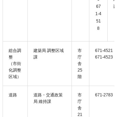
67
1-4
51
8
総合調
建築局 調整区域
市
671-452
整
課
庁
671-452
（市街
舎
化調整
25
区域）
階
道路
道路・交通政策
市
671-2783
局 維持課
庁
舎
21