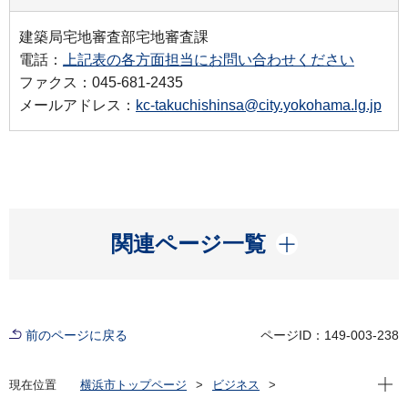
建築局宅地審査部宅地審査課
電話：
上記表の各方面担当にお問い合わせください
ファクス：045-681-2435
メールアドレス：
kc-takuchishinsa@city.yokohama.lg.jp
開く
関連ページ一覧
前のページに戻る
ページID：149-003-238
現在位
現在位置
横浜市トップページ
ビジネス
分野別メニュー
建築・都市計画