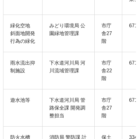
緑化空地
みどり環境局 公
市庁
671
斜面地開発
園緑地管理課
舎27
行為の緑化
階
雨水流出抑
下水道河川局 河
市庁
671
制施設
川流域管理課
舎22
階
遊水池等
下水道河川局 管
市庁
671
路保全課 開発調
舎27
整担当
階
防火水槽
消防局 警防課 計
保土
334