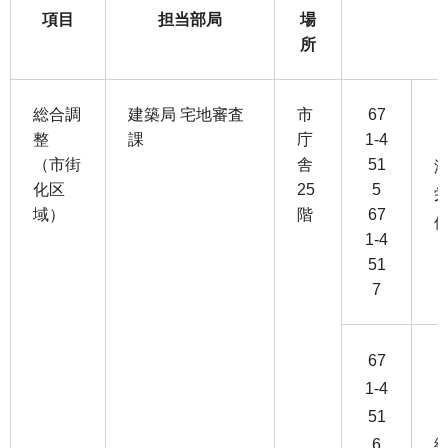
項目
担当部局
場
所
総合調
建築局 宅地審査
市
67
整
課
庁
1-4
（市街
舎
51
化区
25
5
域）
階
67
1-4
51
7
67
1-4
51
6