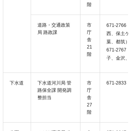
階
道路・交通政策
市
671-27
局 路政課
庁
西、保土ケ
舎
葉、都筑）
21
671-27
階
子、金沢、
下水道
下水道河川局 管
市
671-2833
路保全課 開発調
庁
整担当
舎
27
階