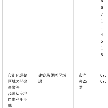
6
6
7
1
-
4
5
1
8
市街化調整
建築局 調整区域
市庁
67
区域の開発
課
舎25
67
事業等
階
歩道状空地
自由利用空
地