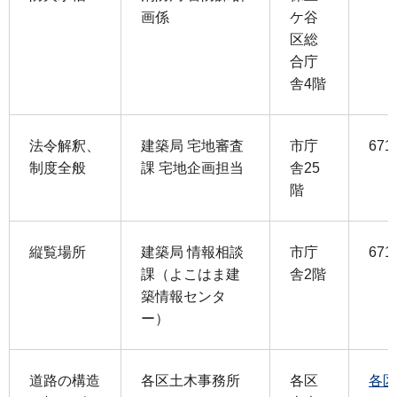
画係
ケ谷
区総
合庁
舎4階
法令解釈、
建築局 宅地審査
市庁
671
制度全般
課 宅地企画担当
舎25
階
縦覧場所
建築局 情報相談
市庁
671
課（よこはま建
舎2階
築情報センタ
ー）
道路の構造
各区土木事務所
各区
各区