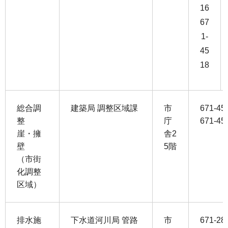
16
67
1-
45
18
総合調
建築局 調整区域課
市
671-4
整
庁
671-
崖・擁
舎2
壁
5階
（市街
化調整
区域）
排水施
下水道河川局 管路
市
671-28