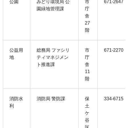
公園
みどり環境局 公
市
671-2647
園緑地管理課
庁
舎
27
階
公益用
総務局 ファシリ
市
671-2270
地
ティマネジメン
庁
ト推進課
舎
11
階
消防水
消防局 警防課
保
334-6715
利
土
ケ
谷
区