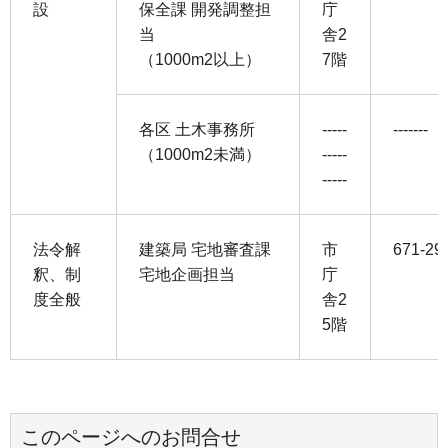
設
保全課 開発調整担
庁
当
舎2
（1000m2以上）
7階
各区 土木事務所
-----
-------
（1000m2未満）
-----
-----
法令解
建築局 宅地審査課
市
671-29
釈、制
宅地企画担当
庁
度全般
舎2
5階
このページへのお問合せ