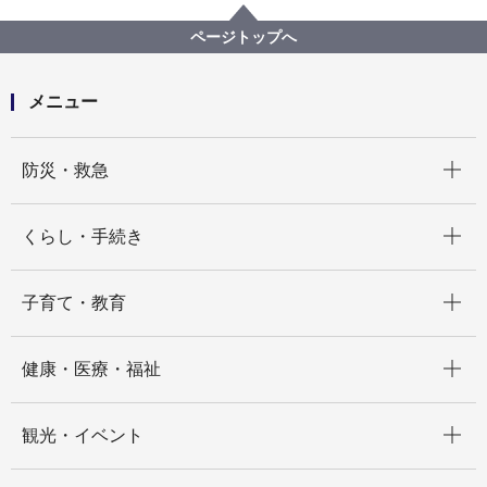
宅地開発関連手続・法令・許認可
お問い合わせ、ご相談等
ページトップへ
開発許可、開発事業調整条例、宅造許可、盛土規制法
の許可の担当窓口
メニュー
開く
防災・救急
開く
くらし・手続き
開く
子育て・教育
開く
健康・医療・福祉
開く
観光・イベント
開く