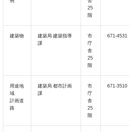
例
舎
25
階
建築物
建築局 建築指導
市
671-4531
課
庁
舎
25
階
用途地
建築局 都市計画
市
671-3510
域
課
庁
計画道
舎
路
25
階