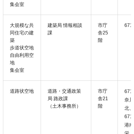
集会室
大規模な共
建築局 情報相談
市庁
671
同住宅の建
課
舎25
築
階
歩道状空地
自由利用空
地
集会室
道路状空地
道路・交通政策
市庁
67
局 路政課
舎21
奈川
（土木事務所）
階
北、
67
港南
栄、