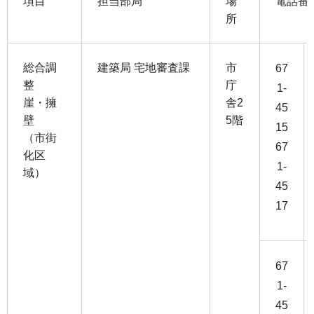
項目
担当部局
場
電話番
所
総合調
建築局 宅地審査課
市
67
整
庁
1-
崖・擁
舎2
45
壁
5階
15
（市街
67
化区
1-
域）
45
17
67
1-
45