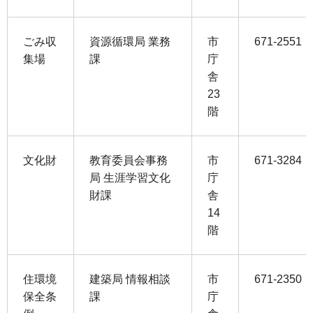
ごみ収
資源循環局 業務
市
671-2551
集場
課
庁
舎
23
階
文化財
教育委員会事務
市
671-3284
局 生涯学習文化
庁
財課
舎
14
階
住環境
建築局 情報相談
市
671-2350
保全条
課
庁