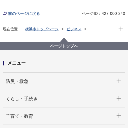
前のページに戻る
ページID：427-000-240
現在位
現在位置
横浜市トップページ
ビジネス
分野別メニュー
建築・都市計画
住まいや建物の防災と補助制度
建物の耐震化支援
様式ダウンロード
ページトップへ
横浜市特定建築物耐震改修等補助事業 様式一覧
メニュー
開く
防災・救急
開く
くらし・手続き
開く
子育て・教育