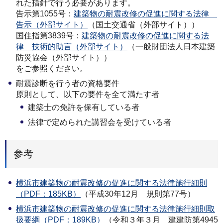
れた指針で行う必要があります。
告示第1055号：
建築物の耐震改修の促進に関する法律
告示（外部サイト）
（国土交通省（外部サイト））
国住指第3839号：
建築物の耐震改修の促進に関する法
律 技術的助言（外部サイト）
（一般財団法人日本建築
防災協会（外部サイト））
をご参照ください。
耐震診断を行う者の資格要件
原則として、以下の要件を全て満たす者
建築士の免許を保有している者
法律で定められた講習会を受けている者
参考
横浜市建築物の耐震改修の促進に関する法律施行細則
（PDF：185KB）
（平成30年12月 規則第77号）
横浜市建築物の耐震改修の促進に関する法律施行細則取
扱要綱（PDF：189KB）
（令和３年３月 建建防第4945