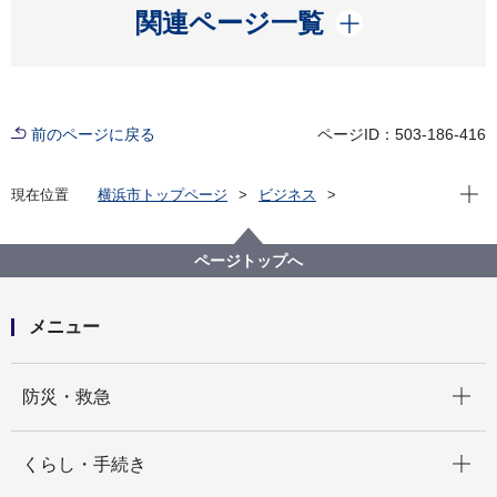
開く
関連ページ一覧
前のページに戻る
ページID：503-186-416
現在位
現在位置
横浜市トップページ
ビジネス
分野別メニュー
建築・都市計画
住まいや建物の防災と補助制度
建物の耐震化支援
補助金・支援制度
ページトップへ
木造住宅の耐震化
横浜市木造住宅耐震改修促進事業のご案内
横浜市木造住宅耐震改修促進事業 設計・施工事業者
メニュー
登録制度 市民の方へ
横浜市木造住宅耐震改修促進事業登録事業者名簿（金
沢区)
開く
防災・救急
開く
くらし・手続き