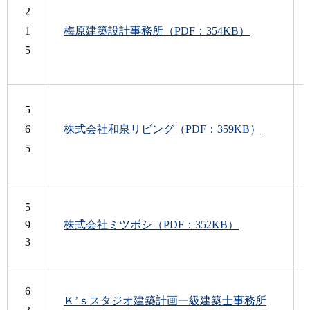
2
1
梅原建築設計事務所（PDF：354KB）
5
5
6
株式会社和泉リビング（PDF：359KB）
5
5
9
株式会社ミツボシ（PDF：352KB）
3
6
Ｋ’ｓスタジオ建築計画一級建築士事務所