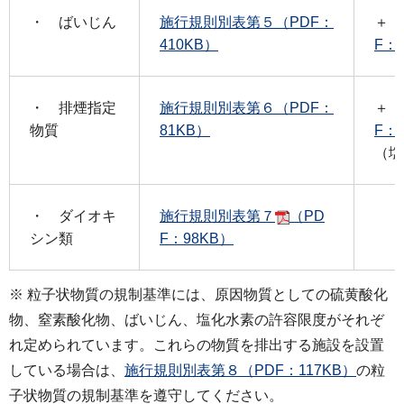
・ ばいじん
施行規則別表第５（PDF：
＋
410KB）
F：
・ 排煙指定
施行規則別表第６（PDF：
＋
物質
81KB）
F：
（塩
・ ダイオキ
施行規則別表第７
（PD
シン類
F：98KB）
※ 粒子状物質の規制基準には、原因物質としての硫黄酸化
物、窒素酸化物、ばいじん、塩化水素の許容限度がそれぞ
れ定められています。これらの物質を排出する施設を設置
している場合は、
施行規則別表第８（PDF：117KB）
の粒
子状物質の規制基準を遵守してください。