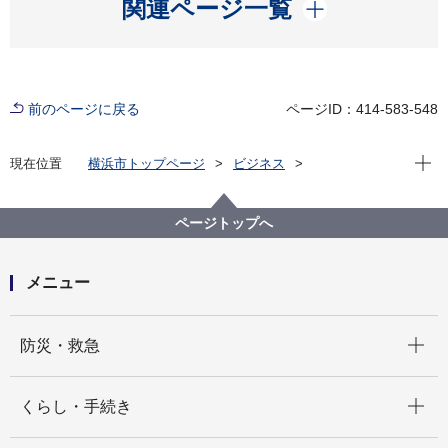
開く
関連ページ一覧
前のページに戻る
ページID：414-583-548
現在位
現在位置
横浜市トップページ
ビジネス
分野別メニュー
環境・公園・下水道
生活環境の保全
大気・悪臭
その他
横浜市生活環境の保全等に関する条例（大気関係）
ページトップへ
メニュー
開く
防災・救急
開く
くらし・手続き