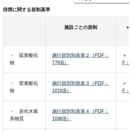
排煙に関する規制基準
施設ごとの規制
＋
・ 硫黄酸化
施行規則別表第２（PDF：
＋
物
77KB）
F：
・ 窒素酸化
施行規則別第表３（PDF：
＋
物
101KB）
F：
・ 炭化水素
施行規則別表第４（PDF：
系物質
104KB）