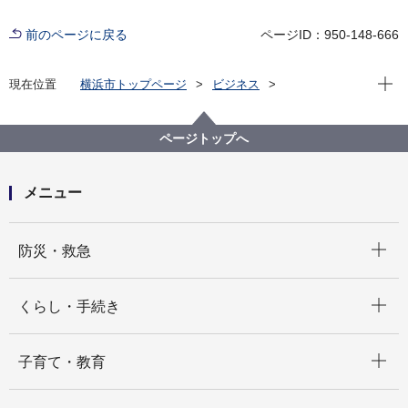
前のページに戻る
ページID：950-148-666
現在位
現在位置
横浜市トップページ
ビジネス
分野別メニュー
医療
生命を脅かす病気の子どもと家族の療養生活支援施設
支援事業
ページトップへ
メニュー
開く
防災・救急
開く
くらし・手続き
開く
子育て・教育
開く