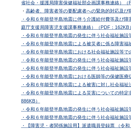
省社会・援護局障害保健福祉部企画課事務連絡）（PD
・
高齢者、障害者等の要配慮者への緊急的対応及び職
・令和６年能登半島地震に伴う介護給付費等及び障
庭庁支援局障害児支援課事務連絡）（PDF：162KB
・令和６年能登半島地震の発生に伴う社会福祉施設等
・令和６年能登半島地震による被災者に係る障害福祉
・令和６年能登半島地震における社会福祉施設等での
・令和６年能登半島地震の発生に伴う社会福祉施設等
・令和６年能登半島地震の発生に伴う社会福祉施設等
・令和６年能登半島地震における医師等の保健医療従
・令和６年能登半島地震による被害に対し社会福祉法
・令和６年能登半島地震による災害についての特定非
886KB）
・令和６年能登半島地震の発生に伴う社会福祉施設等
・令和６年能登半島地震の発生に伴う社会福祉施設等
・【障害児・者関係施設用】派遣職員登録票 （令和６