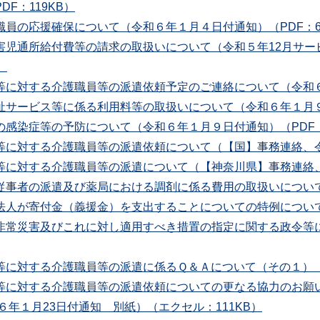
F：119KB）
員の応援確保について（令和６年１月４日付通知）（PDF：6
害児通所給付費等の請求の取扱いについて（令和５年12月サー
）
に対する介護職員等の派遣依頼予定のご連絡について（令和６年
サービス等に係る利用料等の取扱いについて（令和６年１月９日
感染症等の予防について（令和６年１月９日付通知）（PDF：1
に対する介護職員等の派遣依頼について（【国】事務連絡、令和６
に対する介護職員等の派遣について（【神奈川県】事務連絡、令和
事者の派遣及び薬局における調剤に係る費用の取扱いについて（
人が寄付金（義援金）を支出することについての特例について（
常災害及びこれに対し適用すべき措置の指定に関する政令等に
に対する介護職員等の派遣に係るＱ＆Ａについて（その１）（令和
に対する介護職員等の派遣依頼についての更なる協力のお願い（令
年１月23日付通知 別紙）（エクセル：111KB）