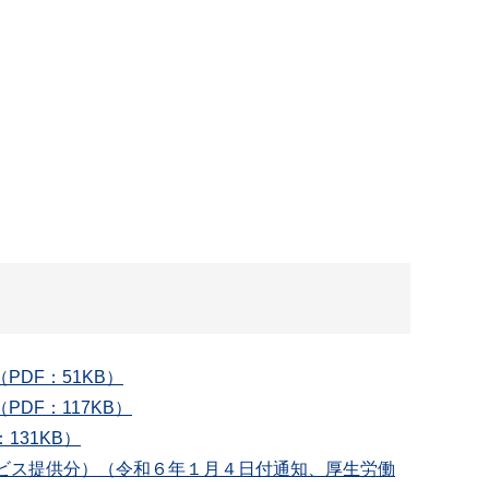
DF：51KB）
F：117KB）
31KB）
ビス提供分）（令和６年１月４日付通知、厚生労働