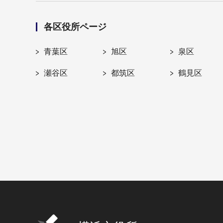
各区役所ページ
青葉区
旭区
泉区
瀬谷区
都筑区
鶴見区