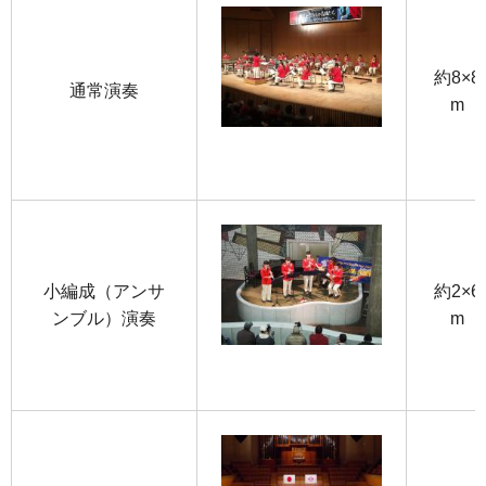
約8×8
通常演奏
m
小編成（アンサ
約2×6
ンブル）演奏
m