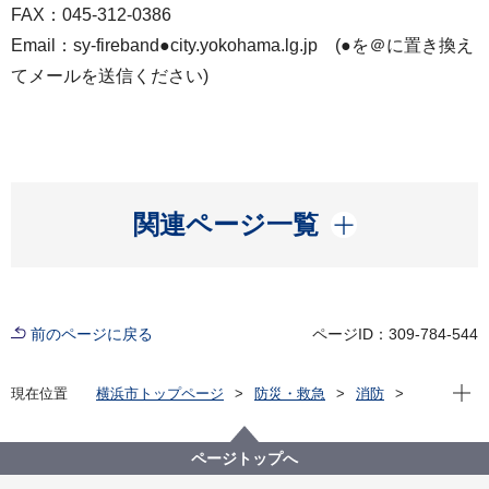
FAX：045-312-0386
Email：sy-fireband●city.yokohama.lg.jp (●を＠に置き換え
てメールを送信ください)
開く
関連ページ一覧
前のページに戻る
ページID：309-784-544
現在位
現在位置
横浜市トップページ
防災・救急
消防
消防局の紹介
横浜市消防音楽隊
派遣演奏の申込方法
ページトップへ