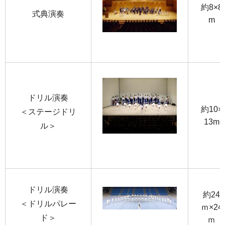
約8×8
式典演奏
m
ドリル演奏
約10×
＜ステージドリ
13m
ル＞
ドリル演奏
約24
＜ドリルパレー
ｍ×24
ド＞
ｍ