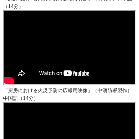
（14分）
「厨房における火災予防の広報用映像」（中消防署製作）
中国語（14分）