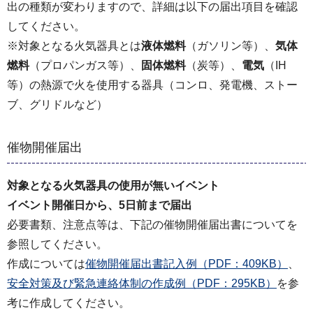
出の種類が変わりますので、詳細は以下の届出項目を確認
してください。
※対象となる火気器具とは
液体燃料
（ガソリン等）、
気体
燃料
（プロパンガス等）、
固体燃料
（炭等）、
電気
（IH
等）の熱源で火を使用する器具（コンロ、発電機、ストー
ブ、グリドルなど）
催物開催届出
対象となる火気器具の使用が無いイベント
イベント開催日から、5日前まで届出
必要書類、注意点等は、下記の催物開催届出書についてを
参照してください。
作成については
催物開催届出書記入例（PDF：409KB）
、
安全対策及び緊急連絡体制の作成例（PDF：295KB）
を参
考に作成してください。