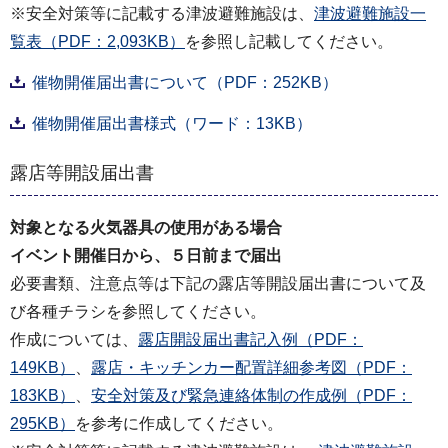
※安全対策等に記載する津波避難施設は、
津波避難施設一
覧表（PDF：2,093KB）
を参照し記載してください。
催物開催届出書について（PDF：252KB）
催物開催届出書様式（ワード：13KB）
露店等開設届出書
対象となる火気器具の使用がある場合
イベント開催日から、５日前まで届出
必要書類、注意点等は下記の露店等開設届出書について及
び各種チラシを参照してください。
作成については、
露店開設届出書記入例（PDF：
149KB）
、
露店・キッチンカー配置詳細参考図（PDF：
183KB）
、
安全対策及び緊急連絡体制の作成例（PDF：
295KB）
を参考に作成してください。