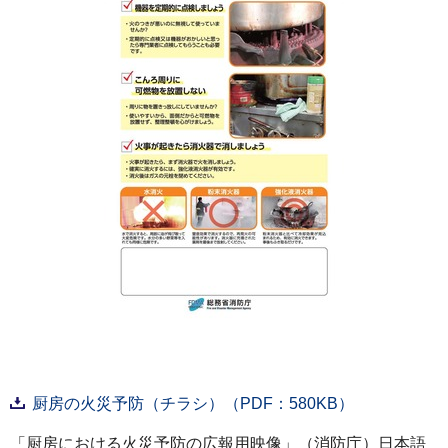
厨房の火災予防（チラシ）（PDF：580KB）
「厨房における火災予防の広報用映像」（消防庁）日本語