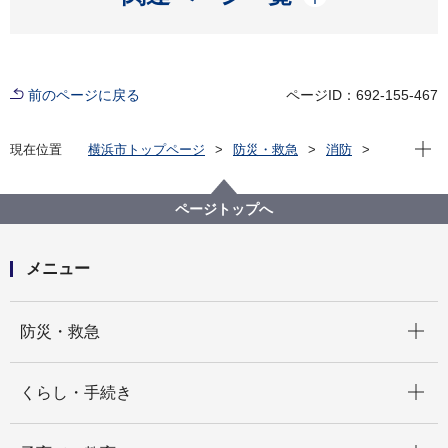
前のページに戻る
ページID：692-155-467
現在位
現在位置
横浜市トップページ
防災・救急
消防
講習・試験のご案内
防火・防災管理・自衛消防業務講習のご案内
各種オンライン講習申込み
ページトップへ
メニュー
開く
防災・救急
開く
くらし・手続き
開く