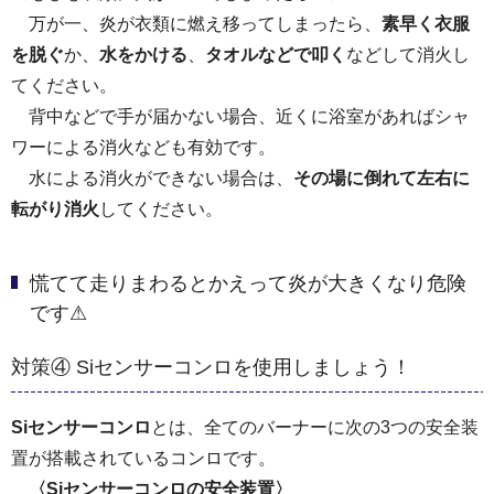
万が一、炎が衣類に燃え移ってしまったら、
素早く衣服
を脱ぐ
か、
水をかける
、
タオルなどで叩く
などして消火し
てください。
背中などで手が届かない場合、近くに浴室があればシャ
ワーによる消火なども有効です。
水による消火ができない場合は、
その場に倒れて左右に
転がり消火
してください。
慌てて走りまわるとかえって炎が大きくなり危険
です⚠
対策④ Siセンサーコンロを使用しましょう！
Siセンサーコンロ
とは、全てのバーナーに次の3つの安全装
置が搭載されているコンロです。
〈Siセンサーコンロの安全装置〉