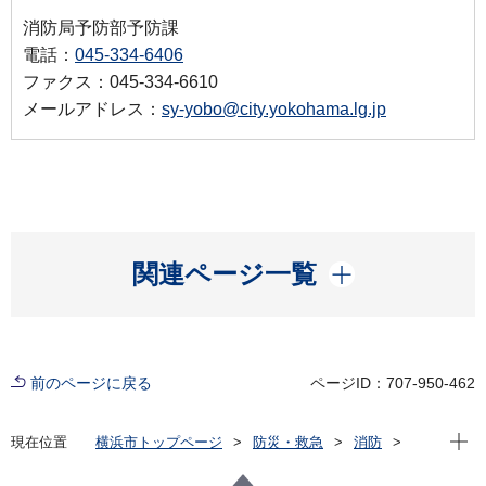
消防局予防部予防課
電話：
045-334-6406
ファクス：045-334-6610
メールアドレス：
sy-yobo@city.yokohama.lg.jp
開く
関連ページ一覧
前のページに戻る
ページID：707-950-462
現在位
現在位置
横浜市トップページ
防災・救急
消防
火災予防ともしもの備え
火災を防ぐには
こんろ火災