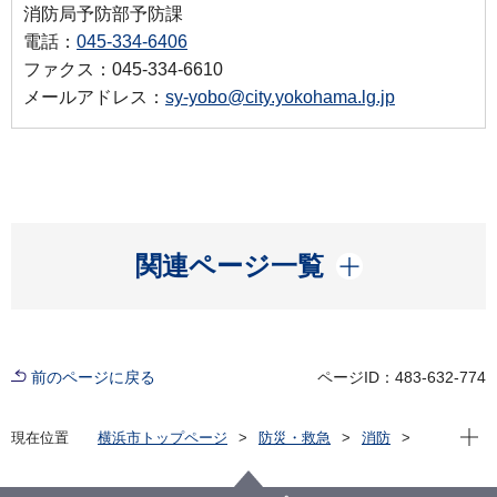
消防局予防部予防課
電話：
045-334-6406
ファクス：045-334-6610
メールアドレス：
sy-yobo@city.yokohama.lg.jp
開く
関連ページ一覧
前のページに戻る
ページID：483-632-774
現在位
現在位置
横浜市トップページ
防災・救急
消防
火災予防ともしもの備え
住宅用火災警報器
２ 住宅用火災警報器を交換しましょう！