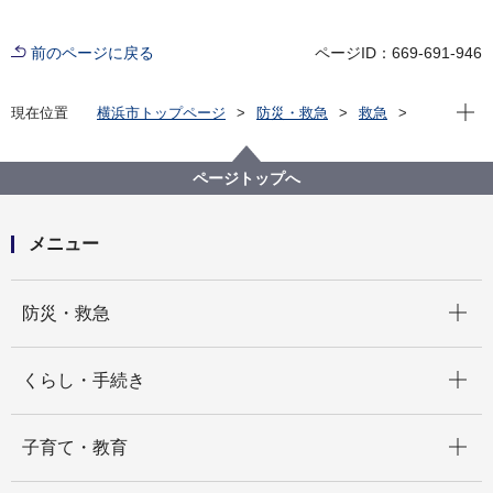
前のページに戻る
ページID：669-691-946
現在位
現在位置
横浜市トップページ
防災・救急
救急
救命講習等Web予約
救命講習WEB予約
ページトップへ
メニュー
開く
防災・救急
開く
くらし・手続き
開く
子育て・教育