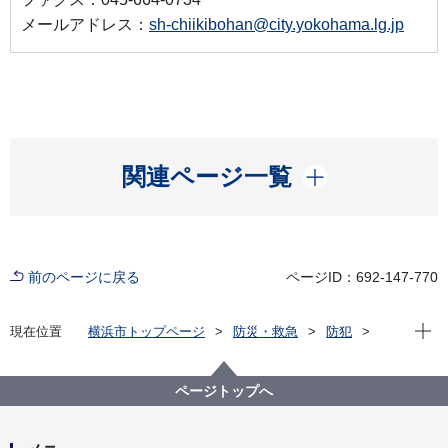
メールアドレス：
sh-chiikibohan@city.yokohama.lg.jp
開く
関連ページ一覧
前のページに戻る
ページID：692-147-770
現在位
現在位置
横浜市トップページ
防災・救急
防犯
落書き防止
落書きのない美しいまちヨコハマ
ページトップへ