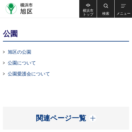
横浜市
検索
メニュー
トップ
公園
旭区の公園
公園について
公園愛護会について
開く
関連ページ一覧