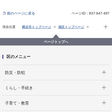
前のページに戻る
ページID：837-647-497
現在位
現在位置
横浜市トップページ
旭区トップページ
くらし・手続き
まちづくり・環境
土木事務所
公園
ページトップへ
区のメニュー
開く
防災・防犯
開く
くらし・手続き
開く
子育て・教育