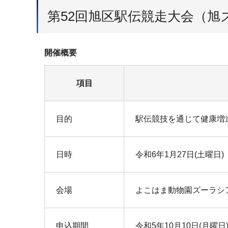
第52回旭区駅伝競走大会（旭ズ
開催概要
項目
目的
駅伝競技を通じて健康増
日時
令和6年1月27日(土曜日)
会場
よこはま動物園ズーラシ
申込期間
令和5年10月10日(月曜日