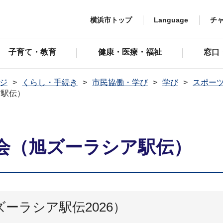
横浜市トップ
Language
チ
子育て・教育
健康・医療・福祉
窓口
ジ
くらし・手続き
市民協働・学び
学び
スポー
ア駅伝）
会（旭ズーラシア駅伝）
ーラシア駅伝2026）