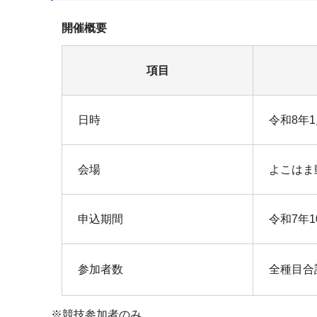
開催概要
項目
日時
令和8年
会場
よこはま
申込期間
令和7年1
参加者数
全種目合
※競技参加者のみ