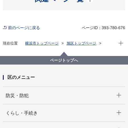
前のページに戻る
ページID：393-780-676
現在位
現在位置
横浜市トップページ
旭区トップページ
くらし・手続き
市民協働・学び
協働・支援
旭区市民活動支援センター「みなくる」
ページトップへ
講座・イベント情報
イベント
区のメニュー
開く
防災・防犯
開く
くらし・手続き
開く