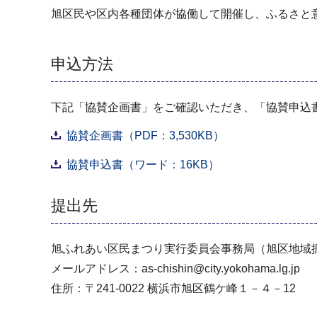
旭区民や区内各種団体が協働して開催し、ふるさと
申込方法
下記「協賛企画書」をご確認いただき、「協賛申込
協賛企画書（PDF：3,530KB）
協賛申込書（ワード：16KB）
提出先
旭ふれあい区民まつり実行委員会事務局（旭区地域
メールアドレス：as-chishin@city.yokohama.lg.jp
住所：〒241-0022 横浜市旭区鶴ケ峰１－４－12