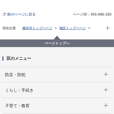
前のページに戻る
ページID：455-686-320
現在位
現在位置
横浜市トップページ
旭区トップページ
子育て・教育
保育・幼児教育
保育所入所の手続き
令和７年度旭区保育所説明会
ページトップへ
区のメニュー
開く
防災・防犯
開く
くらし・手続き
開く
子育て・教育