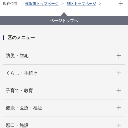
現在位
現在位置
横浜市トップページ
旭区トップページ
健康・医療・福祉
健康・医療
健康づくり
栄養・食育
「おにぎりあさひくん」アニメ
ページトップへ
区のメニュー
開く
防災・防犯
開く
くらし・手続き
開く
子育て・教育
開く
健康・医療・福祉
開く
窓口・施設