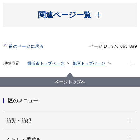
開く
関連ページ一覧
前のページに戻る
ページID：976-053-889
現在位
現在位置
横浜市トップページ
旭区トップページ
健康・医療・福祉
健康・医療
健康づくり
栄養・食育
あさひ食育ランチョンマット
ページトップへ
区のメニュー
開く
防災・防犯
開く
くらし・手続き