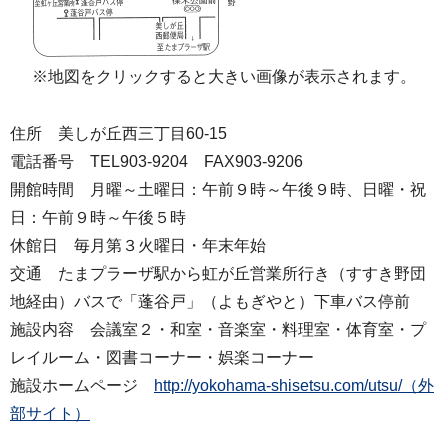
※地図をクリックすると大きい画像が表示されます。
住所 美しが丘西三丁目60-15
電話番号 TEL903-9204 FAX903-9206
開館時間 月曜～土曜日：午前９時～午後９時、日曜・祝
日：午前９時～午後５時
休館日 毎月第３火曜日・年末年始
交通 たまプラーザ駅から虹が丘営業所行き（すすき野団
地経由）バスで「蓬谷戸」（よもぎやと）下車バス停前
施設内容 会議室２・和室・音楽室・料理室・体育室・プ
レイルーム・図書コーナー・娯楽コーナー
施設ホームページ
http://yokohama-shisetsu.com/utsu/（外
部サイト）