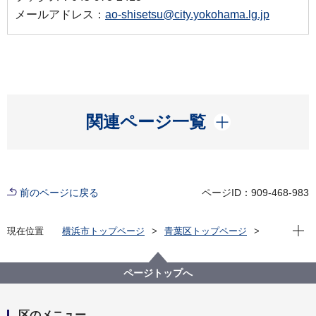
メールアドレス：
ao-shisetsu@city.yokohama.lg.jp
開く
関連ページ一覧
前のページに戻る
ページID：909-468-983
現在位
現在位置
横浜市トップページ
青葉区トップページ
窓口・施設
区民利用施設
区内施設案内
区内地区センター一覧
ページトップへ
区のメニュー