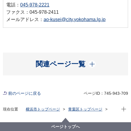
電話：
045-978-2221
ファクス：045-978-2411
メールアドレス：
ao-kusei@city.yokohama.lg.jp
開く
関連ページ一覧
前のページに戻る
ページID：745-943-709
現在位
現在位置
横浜市トップページ
青葉区トップページ
区政情報
区長のメッセージ
令和５年度
区長からのメッセージ（区内事業者様を訪問しまし
た）
ページトップへ