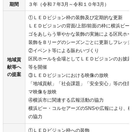
期間
３年（令和７年3月～令和１０年3月）
①ＬＥＤビジョン枠の装飾及び定期的な更新
ＬＥＤビジョンの背面/上部/前面の枠に横浜ビ
ゴをあしらう華やかな装飾の実施による区民ホー
装飾をＢリーグのシーズンごとに更新しフレッシ
②イベント等による賑わいづくり
区民ホールを会場としてＬＥＤビジョンのお披露
地域貢
献等へ
等を開催
の提案
③ＬＥＤビジョンにおける映像の放映
「地域貢献」「社会課題」「安全安心」等の住民
マ映像を放映
④横浜市に関連する広報活動の協力
横浜ビー・コルセアーズのSNSや広報により、
の協力
①ＬＥＤビジョン枠への装飾