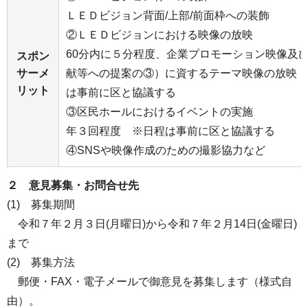
ＬＥＤビジョン背面/上部/前面枠への装飾
②ＬＥＤビジョンにおける映像の放映
60分内に５分程度、企業プロモーション映像及
スポン
サーメ
献等への提案の③）に資するテーマ映像の放映 
リット
は事前に区と協議する
③区民ホールにおけるイベントの実施
年３回程度 ※日程は事前に区と協議する
④SNSや映像作成のための撮影協力など
２ 意見募集・お問合せ先
(1) 募集期間
令和７年２月３日(月曜日)から令和７年２月14日(金曜日)
まで
(2) 募集方法
郵便・FAX・電子メールで御意見を募集します（様式自
由）。