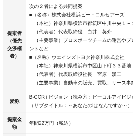
次の２者による共同提案
■（名称）株式会社横浜ビー・コルセアーズ
（本社）神奈川県横浜市都筑区中川中央１－１
（代表者）代表取締役 白井 英介
提案者
（主要事業）プロスポーツチームの運営やプロ
（優先
交渉権
ントなど
者）
■（名称）ウエインズトヨタ神奈川株式会社
（本社）神奈川県横浜市中区山下町３３番地
（代表者）代表取締役社長 宮原 漢二
（主要事業）自動車の販売、買取、リース事業
B-COR i ビジョン（読み方：ビーコルアイビジ
愛称
（サブタイトル：～あなたのiはなんですか～）
提案金
年間22万円（税込）
額