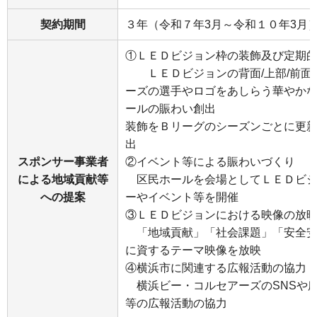
契約期間
３年（令和７年3月～令和１０年3月
①ＬＥＤビジョン枠の装飾及び定期
ＬＥＤビジョンの背面/上部/前面
ーズの選手やロゴをあしらう華やか
ールの賑わい創出
装飾をＢリーグのシーズンごとに更
出
スポンサー事業者
②イベント等による賑わいづくり
による地域貢献等
区民ホールを会場としてＬＥＤビジ
への提案
ーやイベント等を開催
③ＬＥＤビジョンにおける映像の放
「地域貢献」「社会課題」「安全安
に資するテーマ映像を放映
④横浜市に関連する広報活動の協力
横浜ビー・コルセアーズのSNSや
等の広報活動の協力