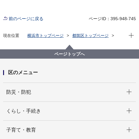
前のページに戻る
ページID：395-948-745
現在位
現在位置
横浜市トップページ
都筑区トップページ
区政情報
広報・刊行物
都筑区総合庁舎におけるネーミングライツ事業につい
て
ページトップへ
区のメニュー
開く
防災・防犯
開く
くらし・手続き
開く
子育て・教育