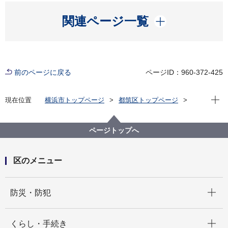
開く
関連ページ一覧
前のページに戻る
ページID：960-372-425
現在位
現在位置
横浜市トップページ
都筑区トップページ
くらし・手続き
まちづくり・環境
まちづくり
早淵川について
早渕川のいきもの
ページトップへ
さがせ！早渕川のいきものたち
川のなか2
区のメニュー
開く
防災・防犯
開く
くらし・手続き