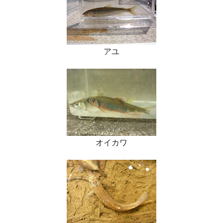
アユ
オイカワ