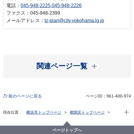
電話：
045-948-2225,045-948-2226
ファクス：045-948-2399
メールアドレス：
tz-plan@city.yokohama.lg.jp
開く
関連ページ一覧
前のページに戻る
ページID：961-400-974
現在位
現在位置
横浜市トップページ
都筑区トップページ
くらし・手続き
まちづくり・環境
まちづくり
早淵川について
早渕川のいきもの
ページトップへ
さがせ！早渕川のいきものたち
川のなか1