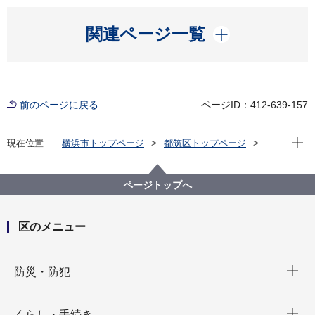
開く
関連ページ一覧
前のページに戻る
ページID：412-639-157
現在位
現在位置
横浜市トップページ
都筑区トップページ
くらし・手続き
戸籍・税・保険
戸籍・住民票・印鑑登録・マイナンバーカード
住民登録（転入、転出など）
ページトップへ
区のメニュー
開く
防災・防犯
開く
くらし・手続き