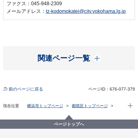
ファクス：045-948-2309
メールアドレス：
tz-kodomokatei@city.yokohama.lg.jp
開く
関連ページ一覧
前のページに戻る
ページID：676-077-379
現在位
現在位置
横浜市トップページ
都筑区トップページ
子育て・教育
子育て支援・相談
外国出身者向け子育て情報誌「都筑区版OYACO」
Parenting information booklet
ページトップへ
"Tsuzuki version of OYACO"