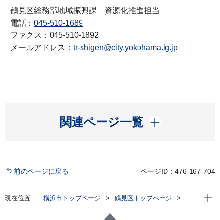
鶴見区総務部地域振興課 資源化推進担当
電話：
045-510-1689
ファクス：045-510-1892
メールアドレス：
tr-shigen@city.yokohama.lg.jp
開く
関連ページ一覧
前のページに戻る
ページID：476-167-704
現在位
現在位置
横浜市トップページ
鶴見区トップページ
くらし・手続き
住まい・暮らし
ごみ・リサイクル
鶴見クリーンキャンペーン