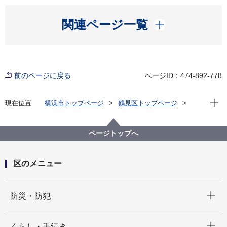
開く
関連ページ一覧
前のページに戻る
ページID：474-892-778
現在位
現在位置
横浜市トップページ
鶴見区トップページ
くらし・手続き
市民協働・学び
協働・支援
商店街振興
ページトップへ
区のメニュー
開く
防災・防犯
開く
くらし・手続き