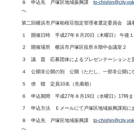
８ 申込先 戸塚区地域振興課
to-chishin@city.yo
へ
第二回横浜市戸塚柏桜荘指定管理者選定委員会 議
１ 開催日時 平成27年８月20日（木曜日） 午後１
２ 開催場所 横浜市戸塚区役所８階中会議室２
３ 議 題 応募団体によるプレゼンテーションと
４ 公開非公開の別 公開（ただし、一部非公開に
５ 傍 聴 定員10名（先着順）
６ 申込期間 平成27年８月19日（水曜日）17時ま
７ 申込方法 Ｅメールにて戸塚区地域振興課宛に
８ 申込先 戸塚区地域振興課
to-chishin@city.yo
へ