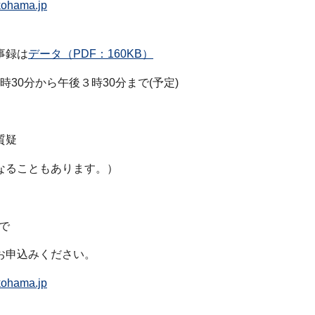
kohama.jp
事録は
データ（PDF：160KB）
時30分から午後３時30分まで(予定)
質疑
なることもあります。）
で
お申込みください。
kohama.jp