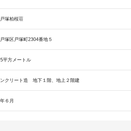
戸塚柏桜荘
戸塚区戸塚町2304番地５
.95平方メートル
ンクリート造 地下１階、地上２階建
年６月