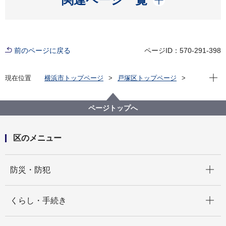
前のページに戻る
ページID：570-291-398
現在位
現在位置
横浜市トップページ
戸塚区トップページ
くらし・手続き
まちづくり・環境
まちづくり
「戸塚駅西口市有地活用について」のアンケート集計
ページトップへ
結果について
区のメニュー
開く
防災・防犯
開く
くらし・手続き
開く