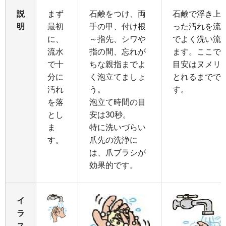
説
まず
石鹸をつけ、両
石鹸で浮き上
明
最初
手の甲、付け根
った汚れを流
に、
～指先、シワや
でよく洗い流
流水
指の間、忘れが
ます。ここで
で十
ちな親指までよ
目安はヌメリ
分に
く泡立てましょ
とれるまでで
汚れ
う。
す。
を落
泡立て時間の目
とし
安は30秒。
ま
特に洗いづらい
す。
爪先の洗浄に
は、爪ブラシが
効果的です。
イ
ラ
ス