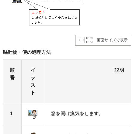
画面サイズで表示
嘔吐物・便の処理方法
順
イ
説明
番
ラ
ス
ト
1
窓を開け換気をします。