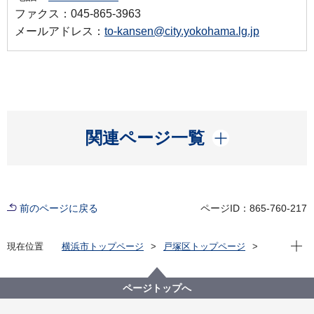
ファクス：045-865-3963
メールアドレス：
to-kansen@city.yokohama.lg.jp
開く
関連ページ一覧
前のページに戻る
ページID：865-760-217
現在位
現在位置
横浜市トップページ
戸塚区トップページ
健康・医療・福祉
健康・医療
予防接種・感染症
ノロウイルス（感染性胃腸炎）・インフルエンザ
ページトップへ