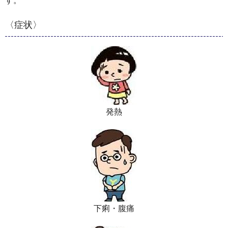
す。
〈症状〉
発熱
下痢・腹痛