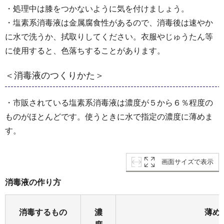
・処理中は膝をつかないように気を付けましょう。
・塩素系消毒液は金属腐食性があるので、消毒後は速やか
に水で洗うか、拭取りしてください。衣服やじゅうたん等
に使用すると、色落ちすることがあります。
＜消毒液のつくりかた＞
・市販されている塩素系消毒液は濃度が５から６％程度の
ものがほとんどです。使うときに水で指定の濃度に薄めま
す。
画面サイズで表示
消毒液の作り方
消毒するもの
濃
薄め