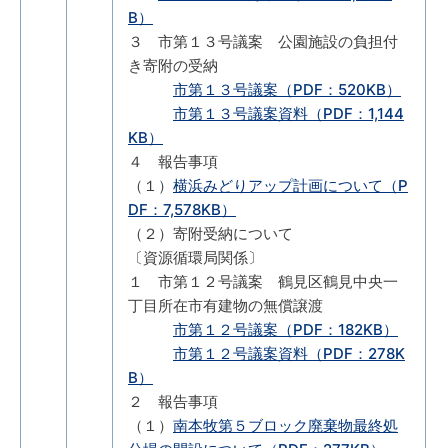
B）
３ 市第１３号議案 公園施設の負担付
き寄附の受納
市第１３号議案（PDF：520KB）
市第１３号議案資料（PDF：1,144
KB）
４ 報告事項
（１）
横浜みどりアップ計画について（P
DF：7,578KB）
（２）寄附受納について
〔資源循環局関係〕
１ 市第１２号議案 鶴見区鶴見中央一
丁目所在市有建物の無償譲渡
市第１２号議案（PDF：182KB）
市第１２号議案資料（PDF：278K
B）
２ 報告事項
（１）
南本牧第５ブロック廃棄物最終処