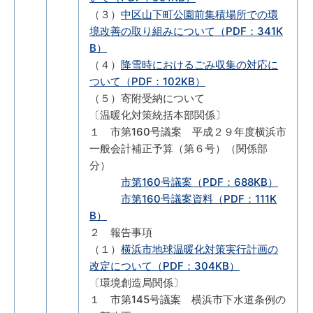
（３）
中区山下町公園前集積場所での環
境改善の取り組みについて（PDF：341K
B）
（４）
降雪時におけるごみ収集の対応に
ついて（PDF：102KB）
（５）寄附受納について
〔温暖化対策統括本部関係〕
１ 市第160号議案 平成２９年度横浜市
一般会計補正予算（第６号）（関係部
分）
市第160号議案（PDF：688KB）
市第160号議案資料（PDF：111K
B）
２ 報告事項
（１）
横浜市地球温暖化対策実行計画の
改定について（PDF：304KB）
〔環境創造局関係〕
１ 市第145号議案 横浜市下水道条例の