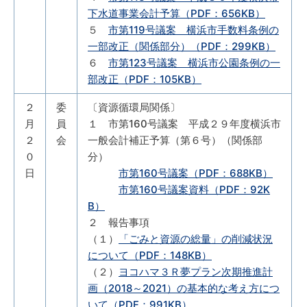
下水道事業会計予算（PDF：656KB）
５
市第119号議案 横浜市手数料条例の
一部改正（関係部分）（PDF：299KB）
６
市第123号議案 横浜市公園条例の一
部改正（PDF：105KB）
２
委
〔資源循環局関係〕
月
員
１ 市第160号議案 平成２９年度横浜市
２
会
一般会計補正予算（第６号）（関係部
０
分）
日
市第160号議案（PDF：688KB）
市第160号議案資料（PDF：92K
B）
２ 報告事項
（１）
「ごみと資源の総量」の削減状況
について（PDF：148KB）
（２）
ヨコハマ３Ｒ夢プラン次期推進計
画（2018～2021）の基本的な考え方につ
いて（PDF：991KB）