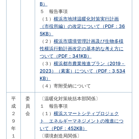
B）
５ 報告事項
（１）
横浜市地球温暖化対策実行計画
（市役所編）の改定について（PDF：36
5KB）
（２）
横浜市環境管理計画及び生物多様
性横浜行動計画改定の基本的な考え方に
ついて（PDF：341KB）
（３）
横浜都市農業推進プラン（2019－
2023）（素案）について（PDF：3,534
KB）
（４）寄附受納について
平
委
〔温暖化対策統括本部関係〕
成
員
１ 報告事項
２
会
（１）
横浜スマートシティプロジェク
９
ト エネルギーマネジメントの推進につ
年
いて（PDF：452KB）
１
〔環境創造局関係〕