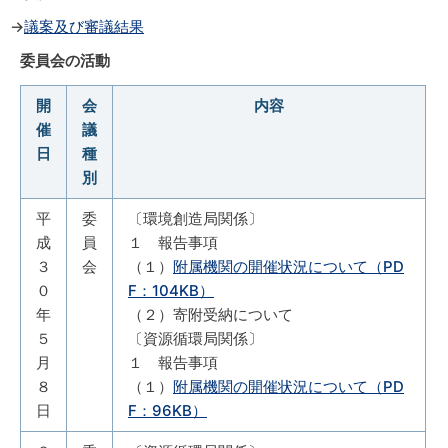
→
議案及び審議結果
委員会の活動
開
会
内容
催
議
日
種
別
平
委
〔環境創造局関係〕
成
員
１ 報告事項
３
会
（１）
附属機関の開催状況について（PD
０
F：104KB）
年
（２）寄附受納について
５
〔資源循環局関係〕
月
１ 報告事項
８
（１）
附属機関の開催状況について（PD
日
F：96KB）