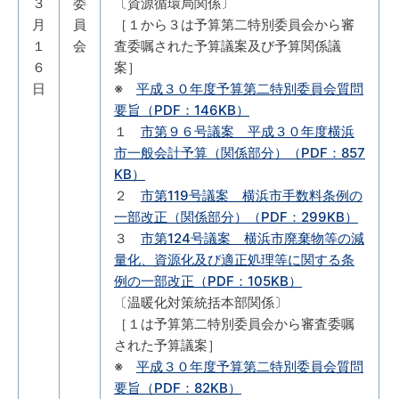
３
委
〔資源循環局関係〕
月
員
［１から３は予算第二特別委員会から審
１
会
査委嘱された予算議案及び予算関係議
６
案］
日
※
平成３０年度予算第二特別委員会質問
要旨（PDF：146KB）
１
市第９６号議案 平成３０年度横浜
市一般会計予算（関係部分）（PDF：857
KB）
２
市第119号議案 横浜市手数料条例の
一部改正（関係部分）（PDF：299KB）
３
市第124号議案 横浜市廃棄物等の減
量化、資源化及び適正処理等に関する条
例の一部改正（PDF：105KB）
〔温暖化対策統括本部関係〕
［１は予算第二特別委員会から審査委嘱
された予算議案］
※
平成３０年度予算第二特別委員会質問
要旨（PDF：82KB）