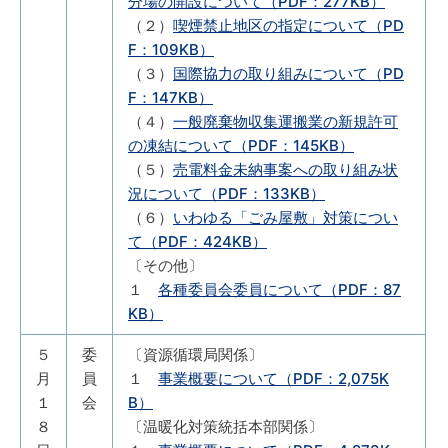
分場の開設について（PDF：277KB）
（２）
喫煙禁止地区の指定について（PD
F：109KB）
（３）
国際協力の取り組みについて（PD
F：147KB）
（４）
一般廃棄物収集運搬業の新規許可
の凍結について（PDF：145KB）
（５）
売電料金未納事案への取り組み状
況について（PDF：133KB）
（６）
いわゆる「ごみ屋敷」対策につい
て（PDF：424KB）
〔その他〕
１
各種委員会委員について（PDF：87
KB）
５
委
〔資源循環局関係〕
月
員
１
事業概要について（PDF：2,075K
１
会
B）
８
〔温暖化対策統括本部関係〕