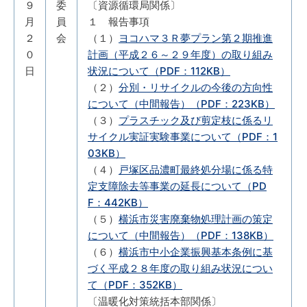
９
委
〔資源循環局関係〕
月
員
１ 報告事項
２
会
（１）
ヨコハマ３Ｒ夢プラン第２期推進
０
計画（平成２６～２９年度）の取り組み
日
状況について（PDF：112KB）
（２）
分別・リサイクルの今後の方向性
について（中間報告）（PDF：223KB）
（３）
プラスチック及び剪定枝に係るリ
サイクル実証実験事業について（PDF：1
03KB）
（４）
戸塚区品濃町最終処分場に係る特
定支障除去等事業の延長について（PD
F：442KB）
（５）
横浜市災害廃棄物処理計画の策定
について（中間報告）（PDF：138KB）
（６）
横浜市中小企業振興基本条例に基
づく平成２８年度の取り組み状況につい
て（PDF：352KB）
〔温暖化対策統括本部関係〕