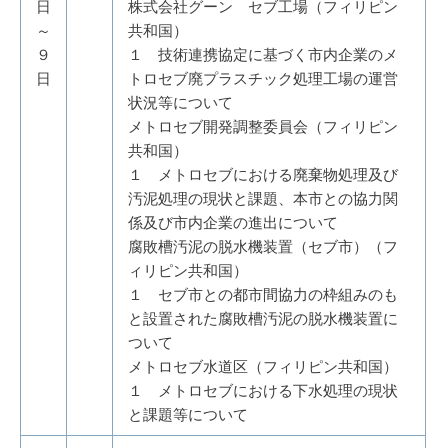
日
株式会社グーン セブ工場（フィリピン
～
共和国）
９
１ 技術連携協定に基づく市内企業のメ
日
トロセブ廃プラスチック処理工場の運営
状況等について
メトロセブ開発調整委員会（フィリピン
共和国）
１ メトロセブにおける廃棄物処理及び
汚泥処理の現状と課題、本市との協力関
係及び市内企業の進出について
腐敗槽汚泥の脱水機装置（セブ市）（フ
ィリピン共和国）
１ セブ市との都市間協力の枠組みのも
と設置された腐敗槽汚泥の脱水機装置に
ついて
メトロセブ水道区（フィリピン共和国）
１ メトロセブにおける下水処理の現状
と課題等について