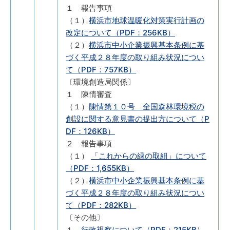
１ 報告事項
（１）
横浜市地球温暖化対策実行計画の
改定について（PDF：256KB）
（２）
横浜市中小企業振興基本条例に基
づく平成２８年度の取り組み状況につい
て（PDF：757KB）
〔環境創造局関係〕
１ 陳情審査
（１）
陳情第１０号 全国森林環境税の
創設に関する意見書の提出方について（P
DF：126KB）
２ 報告事項
（１）
「これからの緑の取組」について
（PDF：1,655KB）
（２）
横浜市中小企業振興基本条例に基
づく平成２８年度の取り組み状況につい
て（PDF：282KB）
〔その他〕
１
行政視察について（PDF：215KB）