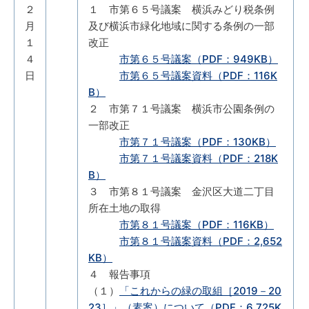
２
１ 市第６５号議案 横浜みどり税条例
月
及び横浜市緑化地域に関する条例の一部
１
改正
４
市第６５号議案（PDF：949KB）
日
市第６５号議案資料（PDF：116K
B）
２ 市第７１号議案 横浜市公園条例の
一部改正
市第７１号議案（PDF：130KB）
市第７１号議案資料（PDF：218K
B）
３ 市第８１号議案 金沢区大道二丁目
所在土地の取得
市第８１号議案（PDF：116KB）
市第８１号議案資料（PDF：2,652
KB）
４ 報告事項
（１）
「これからの緑の取組［2019－20
23］」（素案）について（PDF：6,725K