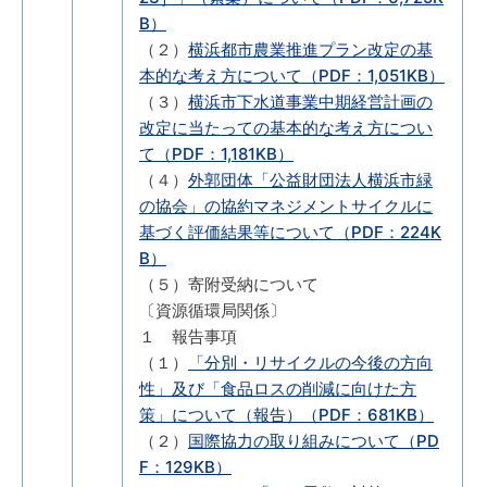
B）
（２）
横浜都市農業推進プラン改定の基
本的な考え方について（PDF：1,051KB）
（３）
横浜市下水道事業中期経営計画の
改定に当たっての基本的な考え方につい
て（PDF：1,181KB）
（４）
外郭団体「公益財団法人横浜市緑
の協会」の協約マネジメントサイクルに
基づく評価結果等について（PDF：224K
B）
（５）寄附受納について
〔資源循環局関係〕
１ 報告事項
（１）
「分別・リサイクルの今後の方向
性」及び「食品ロスの削減に向けた方
策」について（報告）（PDF：681KB）
（２）
国際協力の取り組みについて（PD
F：129KB）