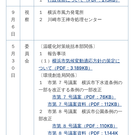
９
視
１ 横浜市風力発電所
月
察
２ 川崎市王禅寺処理センター
６
日
５
委
〔温暖化対策統括本部関係〕
月
員
１ 報告事項
３
会
（１）
横浜市気候変動適応方針の策定に
０
ついて（PDF：3,189KB）
日
〔環境創造局関係〕
１ 市第 ７ 号議案 横浜市下水道条例の
一部を改正する条例の一部改正
市第 ７ 号議案（PDF：76KB）
市第 ７ 号議案資料（PDF：112KB）
２ 市第 ８ 号議案 横浜市公園条例の一
部改正
市第 ８ 号議案（PDF：110KB）
市第 ８ 号議案資料（PDF：1,144K