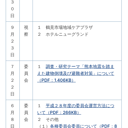
３
０
日
９
視
１ 鶴見市場地域ケアプラザ
月
察
２ ホテルニューグランド
２
３
日
７
委
１
調査・研究テーマ「熊本地震を踏ま
月
員
えた建物倒壊及び避難者対策」について
２
会
（PDF：1,406KB）
２
日
６
委
１
平成２８年度の委員会運営方法につ
月
員
いて（PDF：266KB）
８
会
２ その他
日
（１）
各種委員会委員について（PDF：8