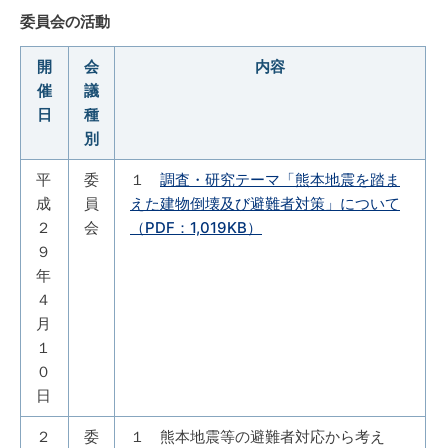
委員会の活動
開
会
内容
催
議
日
種
別
平
委
１
調査・研究テーマ「熊本地震を踏ま
成
員
えた建物倒壊及び避難者対策」について
２
会
（PDF：1,019KB）
９
年
４
月
１
０
日
２
委
１ 熊本地震等の避難者対応から考え