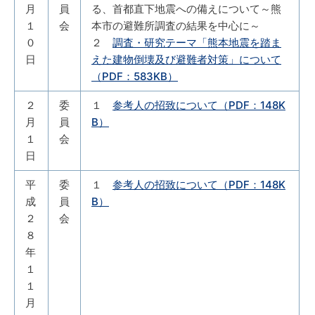
月
員
る、首都直下地震への備えについて～熊
１
会
本市の避難所調査の結果を中心に～
０
２
調査・研究テーマ「熊本地震を踏ま
日
えた建物倒壊及び避難者対策」について
（PDF：583KB）
２
委
１
参考人の招致について（PDF：148K
月
員
B）
１
会
日
平
委
１
参考人の招致について（PDF：148K
成
員
B）
２
会
８
年
１
１
月