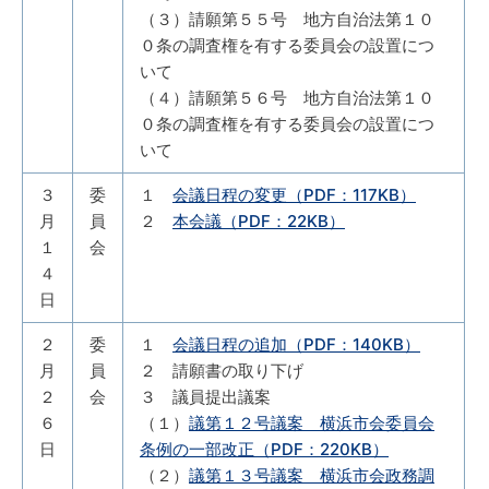
（３）請願第５５号 地方自治法第１０
０条の調査権を有する委員会の設置につ
いて
（４）請願第５６号 地方自治法第１０
０条の調査権を有する委員会の設置につ
いて
３
委
１
会議日程の変更（PDF：117KB）
月
員
２
本会議（PDF：22KB）
１
会
４
日
２
委
１
会議日程の追加（PDF：140KB）
月
員
２ 請願書の取り下げ
２
会
３ 議員提出議案
６
（１）
議第１２号議案 横浜市会委員会
日
条例の一部改正（PDF：220KB）
（２）
議第１３号議案 横浜市会政務調