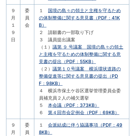
９
委
１
国境の島々の領土と主権を守るため
月
員
の体制整備に関する意見書（PDF：41K
１
会
B）
９
２ 請願書の一部取り下げ
日
３ 議員提出議案
（１）
議第 ９ 号議案 国境の島々の領土
と主権を守るための体制整備に関する意
見書の提出（PDF：55KB）
（２）
議第１０号議案 横浜環状道路の
整備促進等に関する意見書の提出（PD
F：98KB）
４ 横浜市保土ケ谷区選挙管理委員会委
員補充員２人の補欠選挙
５
本会議（PDF：373KB）
６
第４回市会定例会（PDF：69KB）
９
委
１
会派結成に伴う協議事項（PDF：49
月
員
8KB）