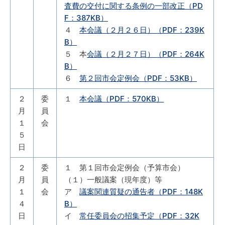
査費の交付に関する条例の一部改正（PD
F：387KB）
４
本会議（２月２６日）（PDF：239K
B）
５ 本
会議（２月２７日）（PDF：264K
B）
６
第２回市会定例会（PDF：53KB）
２
委
１
本会議（PDF：570KB）
月
員
１
会
５
日
２
委
１ 第１回市会定例会（予算市会）
月
員
（１）一般議案（現年度）等
１
会
ア
議案関連質疑の通告者（PDF：148K
４
B）
日
イ
常任委員会の招集予定（PDF：32K