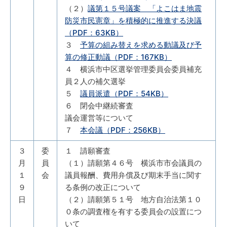
（２）
議第１５号議案 「よこはま地震
防災市民憲章」を積極的に推進する決議
（PDF：63KB）
３
予算の組み替えを求める動議及び予
算の修正動議（PDF：167KB）
４ 横浜市中区選挙管理委員会委員補充
員２人の補欠選挙
５
議員派遣（PDF：54KB）
６ 閉会中継続審査
議会運営等について
７
本会議（PDF：256KB）
３
委
１ 請願審査
月
員
（１）請願第４６号 横浜市市会議員の
１
会
議員報酬、費用弁償及び期末手当に関す
９
る条例の改正について
日
（２）請願第５１号 地方自治法第１０
０条の調査権を有する委員会の設置につ
いて