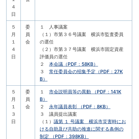
４
日
５
委
１ 人事議案
月
員
（１）市第３６号議案 横浜市監査委員
１
会
の選任
４
（２）市第３７号議案 横浜市固定資産
日
評価員の選任
２
本会議（PDF：58KB）
３
常任委員会の招集予定（PDF：27K
B）
５
委
１
市会説明員等の異動 （PDF：141K
月
員
B）
１
会
２
永年議員表彰 （PDF：8KB）
３
３ 議員提出議案
日
（１）
議第 １ 号議案 横浜市災害時にお
ける自助及び共助の推進に関する条例の
制定 （PDF：398KB）