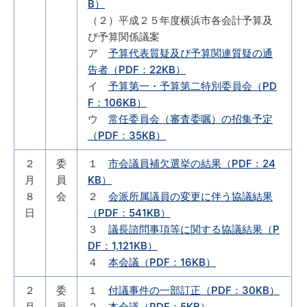
B）
（２）平成２５年度横浜市各会計予算及
び予算関係議案
ア
予算代表質疑及び予算関連質疑の通
告者（PDF：22KB）
イ
予算第一・予算第二特別委員会（PD
F：106KB）
ウ
常任委員会（審査委嘱）の招集予定
（PDF：35KB）
２
委
１
市会議員補欠選挙の結果（PDF：24
月
員
KB）
８
会
２
会派所属議員の変更に伴う協議結果
日
（PDF：541KB）
３
議長諮問事項等に関する協議結果（P
DF：1,121KB）
４
本会議（PDF：16KB）
２
委
１
付議事件の一部訂正（PDF：30KB）
月
員
２
本会議（PDF：5KB）