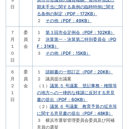
日
期末手当に関する条例の臨時特例に関す
る条例の制定（PDF：172KB）
２
その他（PDF：49KB）
７
委
１
第３回市会定例会（PDF：102KB）
月
員
２
決算第一・決算第二特別委員会（PD
１
会
F：31KB）
０
３
その他（PDF：15KB）
日
６
委
１
請願書の一部訂正（PDF：20KB）
月
員
２ 議員提出議案
２
会
（１）
議第 ５ 号議案 登記事務・権限等
１
の地方への一律的な移譲に反対する意見
日
書の提出（PDF：60KB）
（２）
議第 ６ 号議案 教育予算の拡充等
に関する意見書の提出（PDF：48KB）
３ 横浜市選挙管理委員会委員及び同補
充員の選挙