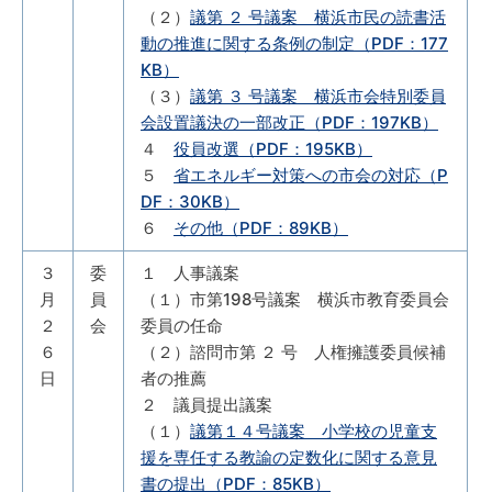
（２）
議第 ２ 号議案 横浜市民の読書活
動の推進に関する条例の制定（PDF：177
KB）
（３）
議第 ３ 号議案 横浜市会特別委員
会設置議決の一部改正（PDF：197KB）
４
役員改選（PDF：195KB）
５
省エネルギー対策への市会の対応（P
DF：30KB）
６
その他（PDF：89KB）
３
委
１ 人事議案
月
員
（１）市第198号議案 横浜市教育委員会
２
会
委員の任命
６
（２）諮問市第 ２ 号 人権擁護委員候補
日
者の推薦
２ 議員提出議案
（１）
議第１４号議案 小学校の児童支
援を専任する教諭の定数化に関する意見
書の提出（PDF：85KB）