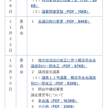
８
KB）
日
（２）
議案関連質疑（PDF：15KB）
１
委
１
会議日程の変更（PDF：84KB）
１
員
月
会
２
２
日
１
委
１
地方自治法の改正に伴う横浜市会会
０
員
議規則の一部改正（PDF：97KB）
月
会
２ 議員提出議案
３
（１）
議第１１号議案 横浜市会会議規
０
則の一部改正（PDF：83KB）
日
３ 閉会中継続審査
議会運営等について
４
本会議（PDF：163KB）
５
その他（PDF：20KB）