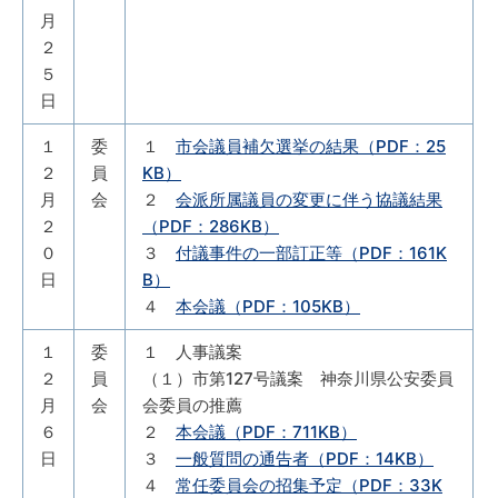
月
２
５
日
１
委
１
市会議員補欠選挙の結果（PDF：25
２
員
KB）
月
会
２
会派所属議員の変更に伴う協議結果
２
（PDF：286KB）
０
３
付議事件の一部訂正等（PDF：161K
日
B）
４
本会議（PDF：105KB）
１
委
１ 人事議案
２
員
（１）市第127号議案 神奈川県公安委員
月
会
会委員の推薦
６
２
本会議（PDF：711KB）
日
３
一般質問の通告者（PDF：14KB）
４
常任委員会の招集予定（PDF：33K