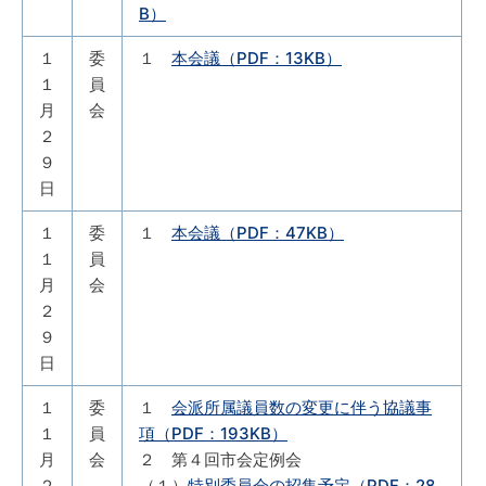
B）
１
委
１
本会議（PDF：13KB）
１
員
月
会
２
９
日
１
委
１
本会議（PDF：47KB）
１
員
月
会
２
９
日
１
委
１
会派所属議員数の変更に伴う協議事
１
員
項（PDF：193KB）
月
会
２ 第４回市会定例会
２
（１）
特別委員会の招集予定（PDF：28