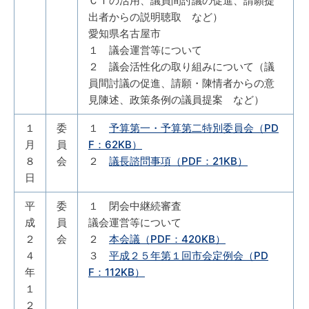
ＣＴの活用、議員間討議の促進、請願提
出者からの説明聴取 など）
愛知県名古屋市
１ 議会運営等について
２ 議会活性化の取り組みについて（議
員間討議の促進、請願・陳情者からの意
見陳述、政策条例の議員提案 など）
１
委
１
予算第一・予算第二特別委員会（PD
月
員
F：62KB）
８
会
２
議長諮問事項（PDF：21KB）
日
平
委
１ 閉会中継続審査
成
員
議会運営等について
２
会
２
本会議（PDF：420KB）
４
３
平成２５年第１回市会定例会（PD
年
F：112KB）
１
２