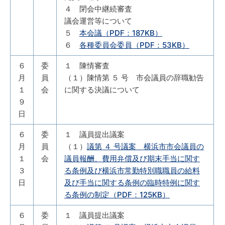
４ 閉会中継続審査
議会運営等について
５
本会議（PDF：187KB）
６
各種委員会委員（PDF：53KB）
６
委
１ 陳情審査
月
員
（１）陳情第 ５ 号 市会議員の辞職勧告
１
会
に関する決議について
９
日
６
委
１ 議員提出議案
月
員
（１）
議第 ４ 号議案 横浜市市会議員の
１
会
議員報酬、費用弁償及び期末手当に関す
３
る条例及び横浜市常勤特別職職員の給料
日
及び手当に関する条例の臨時特例に関す
る条例の制定（PDF：125KB）
６
委
１ 議員提出議案