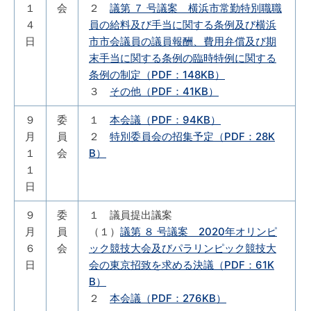
１
会
２
議第 ７ 号議案 横浜市常勤特別職職
４
員の給料及び手当に関する条例及び横浜
日
市市会議員の議員報酬、費用弁償及び期
末手当に関する条例の臨時特例に関する
条例の制定（PDF：148KB）
３
その他（PDF：41KB）
９
委
１
本会議（PDF：94KB）
月
員
２
特別委員会の招集予定（PDF：28K
１
会
B）
１
日
９
委
１ 議員提出議案
月
員
（１）
議第 ８ 号議案 2020年オリンピ
６
会
ック競技大会及びパラリンピック競技大
日
会の東京招致を求める決議（PDF：61K
B）
２
本会議（PDF：276KB）