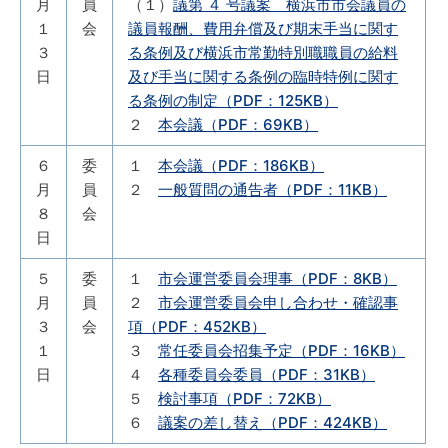
月
員
（１）
議第 ４ 号議案 横浜市市会議員の
１
会
議員報酬、費用弁償及び期末手当に関す
３
る条例及び横浜市常勤特別職職員の給料
日
及び手当に関する条例の臨時特例に関す
る条例の制定（PDF：125KB）
２
本会議（PDF：69KB）
６
委
１
本会議（PDF：186KB）
月
員
２
一般質問の通告者（PDF：11KB）
８
会
日
５
委
１
市会運営委員会理事（PDF：8KB）
月
員
２
市会運営委員会申し合わせ・確認事
３
会
項（PDF：452KB）
１
３
常任委員会招集予定（PDF：16KB）
日
４
各種委員会委員（PDF：31KB）
５
検討事項（PDF：72KB）
６
議案の差し替え（PDF：424KB）