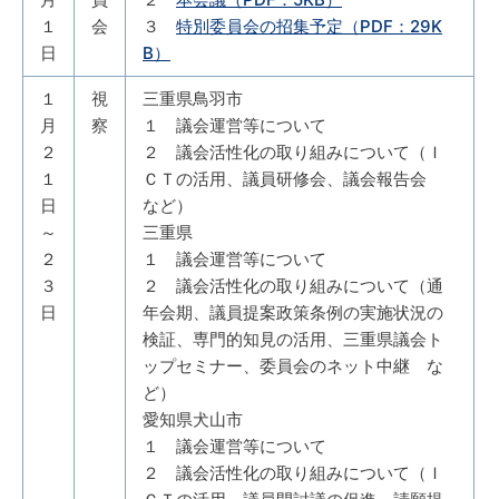
１
会
３
特別委員会の招集予定（PDF：29K
日
B）
１
視
三重県鳥羽市
月
察
１ 議会運営等について
２
２ 議会活性化の取り組みについて（Ｉ
１
ＣＴの活用、議員研修会、議会報告会
日
など）
～
三重県
２
１ 議会運営等について
３
２ 議会活性化の取り組みについて（通
日
年会期、議員提案政策条例の実施状況の
検証、専門的知見の活用、三重県議会ト
ップセミナー、委員会のネット中継 な
ど）
愛知県犬山市
１ 議会運営等について
２ 議会活性化の取り組みについて（Ｉ