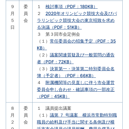
９
委
１
検討事項（PDF：180KB）
月
員
２
2020年オリンピック競技大会及びパ
５
会
ラリンピック競技大会の東京招致を求め
日
る決議（PDF：51KB）
３ 第３回市会定例会
（１）
常任委員会の招集予定（PDF：35
KB）
（２）
議案関連質疑及び一般質問の通告
者（PDF：72KB）
（３）
決算第一・決算第二特別委員会名
簿（予定者）（PDF：66KB）
４
附属機関等の見直しに伴う市会運営
委員会申し合わせ・確認事項の一部改正
（PDF：45KB）
８
委
１ 議員提出議案
月
員
（１）
議第 ７ 号議案 横浜市常勤特別職
２
会
職員の給料及び手当に関する条例及び横
９
浜市市会議員の議員報酬、費用弁償及び