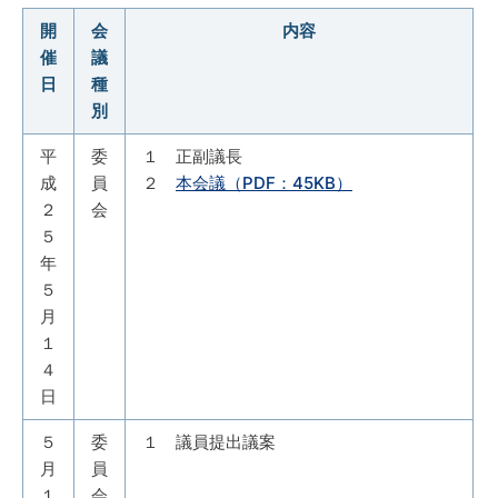
開
会
内容
催
議
日
種
別
平
委
１ 正副議長
成
員
２
本会議（PDF：45KB）
２
会
５
年
５
月
１
４
日
５
委
１ 議員提出議案
月
員
１
会