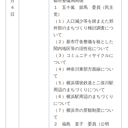
月
都市整備局関係
４
１ 五十嵐 節馬 委員（民主
日
党）
（１）人口減少等を踏まえた郊
外部のまちづくり検討調査につ
いて
（２）新市庁舎整備を核とした
関内地区等の活性化について
（３）コミュニティサイクルに
ついて
（４）神奈川東部方面線につい
て
（５）横浜環状鉄道と二俣川駅
周辺のまちづくりについて
（６）横浜駅周辺のまちづくり
について
（７）横浜市の景観制度につい
て
２ 福島 直子 委員（公明