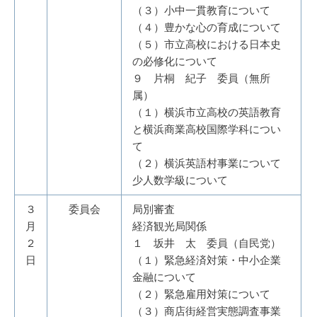
（３）小中一貫教育について
（４）豊かな心の育成について
（５）市立高校における日本史
の必修化について
９ 片桐 紀子 委員（無所
属）
（１）横浜市立高校の英語教育
と横浜商業高校国際学科につい
て
（２）横浜英語村事業について
少人数学級について
３
委員会
局別審査
月
経済観光局関係
２
１ 坂井 太 委員（自民党）
日
（１）緊急経済対策・中小企業
金融について
（２）緊急雇用対策について
（３）商店街経営実態調査事業