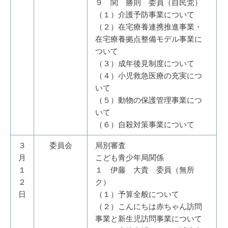
９ 関 勝則 委員（自民党）
（１）介護予防事業について
（２）在宅療養連携推進事業・
在宅療養拠点整備モデル事業に
ついて
（３）成年後見制度について
（４）小児救急医療の充実につ
いて
（５）動物の保護管理事業につ
いて
（６）自殺対策事業について
３
委員会
局別審査
月
こども青少年局関係
１
１ 伊藤 大貴 委員（無所
２
ク）
日
（１）予算全般について
（２）こんにちは赤ちゃん訪問
事業と新生児訪問事業について