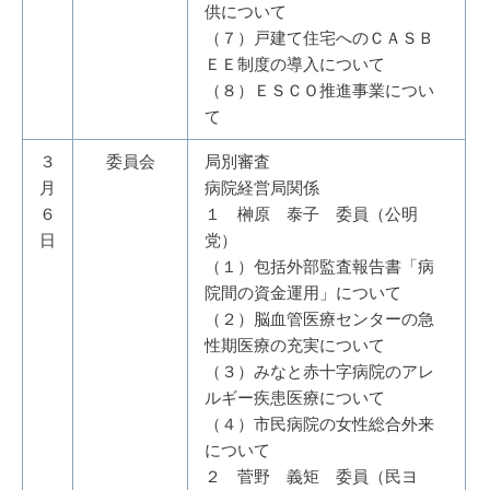
供について
（７）戸建て住宅へのＣＡＳＢ
ＥＥ制度の導入について
（８）ＥＳＣＯ推進事業につい
て
３
委員会
局別審査
月
病院経営局関係
６
１ 榊原 泰子 委員（公明
日
党）
（１）包括外部監査報告書「病
院間の資金運用」について
（２）脳血管医療センターの急
性期医療の充実について
（３）みなと赤十字病院のアレ
ルギー疾患医療について
（４）市民病院の女性総合外来
について
２ 菅野 義矩 委員（民ヨ