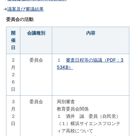
→
議案及び審議結果
委員会の活動
開
会議種別
内容
催
日
２
委員会
１
審査日程等の協議（PDF：3
月
53KB）
２
６
日
３
委員会
局別審査
月
教育委員会関係
２
１ 酒井 誠 委員（自民党）
日
（１）横浜サイエンスフロンテ
ィア高校について