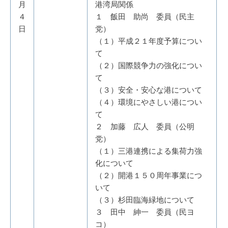
月
港湾局関係
４
１ 飯田 助尚 委員（民主
日
党）
（１）平成２１年度予算につい
て
（２）国際競争力の強化につい
て
（３）安全・安心な港について
（４）環境にやさしい港につい
て
２ 加藤 広人 委員（公明
党）
（１）三港連携による集荷力強
化について
（２）開港１５０周年事業につ
いて
（３）杉田臨海緑地について
３ 田中 紳一 委員（民ヨ
コ）