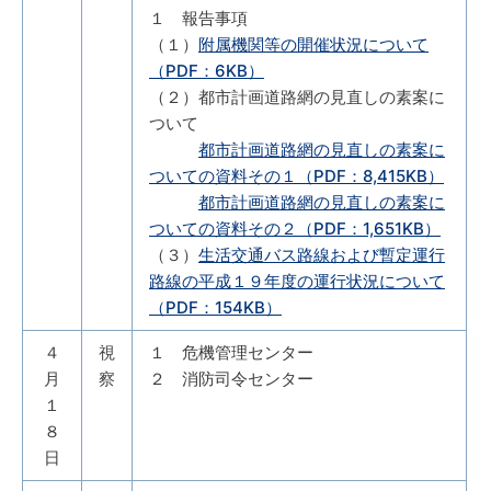
１ 報告事項
（１）
附属機関等の開催状況について
（PDF：6KB）
（２）都市計画道路網の見直しの素案に
ついて
都市計画道路網の見直しの素案に
ついての資料その１（PDF：8,415KB）
都市計画道路網の見直しの素案に
ついての資料その２（PDF：1,651KB）
（３）
生活交通バス路線および暫定運行
路線の平成１９年度の運行状況について
（PDF：154KB）
４
視
１ 危機管理センター
月
察
２ 消防司令センター
１
８
日