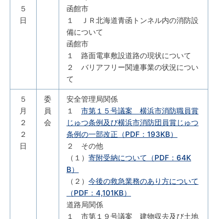
５
函館市
日
１ ＪＲ北海道青函トンネル内の消防設
備について
函館市
１ 路面電車敷設道路の現状について
２ バリアフリー関連事業の状況につい
て
５
委
安全管理局関係
月
員
１
市第１５号議案 横浜市消防職員賞
２
会
じゅつ条例及び横浜市消防団員賞じゅつ
２
条例の一部改正（PDF：193KB）
日
２ その他
（１）
寄附受納について（PDF：64K
B）
（２）
今後の救急業務のあり方について
（PDF：4,101KB）
道路局関係
１ 市第１９号議案 建物収去及び土地