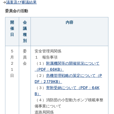
→
議案及び審議結果
委員会の活動
開
会
内容
催
議
日
種
別
５
委
安全管理局関係
月
員
１ 報告事項
２
会
（１）
附属機関等の開催状況について
１
（PDF：66KB）
日
（２）
危機管理戦略の策定について（P
DF：2,179KB）
（３）
寄附受納について（PDF：64K
B）
（４）消防団の小型動力ポンプ積載車整
備事業について
道路局関係