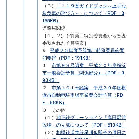
（３）
「１１９番ガイドブック～上手な
救急車の呼び方～」について（PDF：3,
155KB）
道路局関係
［１、２は予算第二特別委員会から審査
委嘱された予算議案］
※
平成２０年度予算第二特別委員会質
問要旨（PDF：191KB）
１
市第８８号議案 平成２０年度横浜
市一般会計予算（関係部分）（PDF：9
90KB）
２
市第１０１号議案 平成２０年度横
浜市自動車駐車場事業費会計予算（PD
F：66KB）
３ その他
（１）
地下鉄グリーンライン「高田駅前
広場」の完成について（PDF：510KB）
（２）
相模鉄道本線星川仮駅舎の供用に