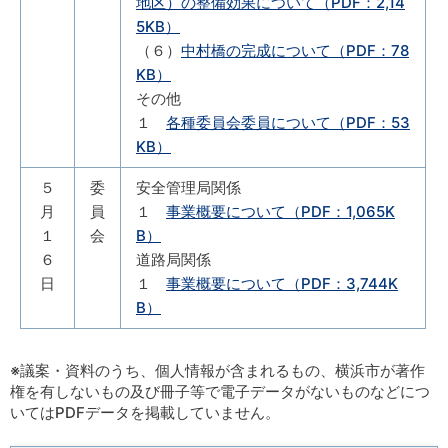
地区）の整備効果について（PDF：2,14
5KB）
（６）
中村橋の完成について（PDF：78
KB）
その他
１
各種委員会委員について（PDF：53
KB）
５
委
安全管理局関係
月
員
１
事業概要について（PDF：1,065K
１
会
B）
６
道路局関係
日
１
事業概要について（PDF：3,744K
B）
※議案・資料のうち、個人情報が含まれるもの、横浜市が著作
権を有しないもの及び冊子等で電子データがないものなどにつ
いてはPDFデータを掲載していません。