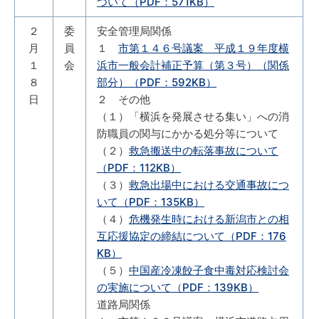
ついて（PDF：571KB）
２
委
安全管理局関係
月
員
１
市第１４６号議案 平成１９年度横
１
会
浜市一般会計補正予算（第３号）（関係
８
部分）（PDF：592KB）
日
２ その他
（１）「横浜を発展させる集い」への消
防職員の関与にかかる処分等について
（２）
救急搬送中の転落事故について
（PDF：112KB）
（３）
救急出場中における交通事故につ
いて（PDF：135KB）
（４）
危機発生時における新潟市との相
互応援協定の締結について（PDF：176
KB）
（５）
中国産冷凍餃子食中毒対応検討会
の実施について（PDF：139KB）
道路局関係