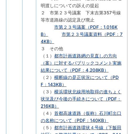
明渡しについての訴えの提起
２ 市第２３号議案 下末吉第357号線
等市道路線の認定及び廃止
市第２３号議案（PDF：1,016K
B）
市第２３号議案資料（PDF：7
4KB）
３ その他
（１）
都市計画道路網の見直しの方向
（案）に対するパブリックコメント実施
結果について（PDF：4,208KB）
（２）
横断線の是正状況について（PD
F：143KB）
（３）
横浜環状北線用地取得の進ちょく
状況及び今後の手続きについて（PDF：
216KB）
（４）
首都高速道路（仮称）石川町出口
の名称について（PDF：140KB）
（５）
都市計画道路環状４号線（下飯田