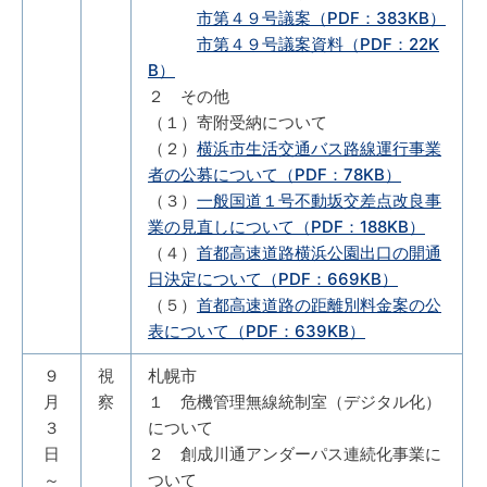
市第４９号議案（PDF：383KB）
市第４９号議案資料（PDF：22K
B）
２ その他
（１）寄附受納について
（２）
横浜市生活交通バス路線運行事業
者の公募について（PDF：78KB）
（３）
一般国道１号不動坂交差点改良事
業の見直しについて（PDF：188KB）
（４）
首都高速道路横浜公園出口の開通
日決定について（PDF：669KB）
（５）
首都高速道路の距離別料金案の公
表について（PDF：639KB）
９
視
札幌市
月
察
１ 危機管理無線統制室（デジタル化）
３
について
日
２ 創成川通アンダーパス連続化事業に
～
ついて