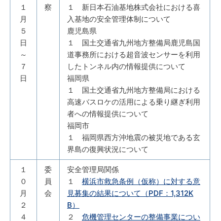
１
察
１ 新日本石油基地株式会社における喜
月
入基地の安全管理体制について
５
鹿児島県
日
１ 国土交通省九州地方整備局鹿児島国
～
道事務所における超音波センサーを利用
７
したトンネル内の情報提供について
日
福岡県
１ 国土交通省九州地方整備局における
高速バスロケの活用による乗り継ぎ利用
者への情報提供について
福岡市
１ 福岡県西方沖地震の被災地である玄
界島の復興状況について
１
委
安全管理局関係
０
員
１
横浜市救急条例（仮称）に対する意
月
会
見募集の結果について（PDF：1,312K
２
B）
４
２
危機管理センターの整備事業につい