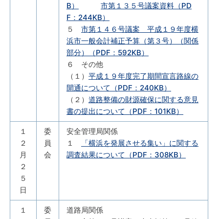
B）
市第１３５号議案資料（PD
F：244KB）
５
市第１４６号議案 平成１９年度横
浜市一般会計補正予算（第３号）（関係
部分）（PDF：592KB）
６ その他
（１）
平成１９年度完了期間宣言路線の
開通について（PDF：240KB）
（２）
道路整備の財源確保に関する意見
書の提出について（PDF：101KB）
１
委
安全管理局関係
２
員
１
「横浜を発展させる集い」に関する
月
会
調査結果について（PDF：308KB）
２
５
日
１
委
道路局関係