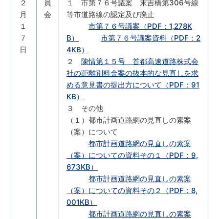
２
員
１ 市第７６号議案 末吉橋第306号線
月
会
等市道路線の認定及び廃止
１
市第７６号議案（PDF：1,278K
７
B）
市第７６号議案資料（PDF：2
日
4KB）
２
陳情第１５号 首都高速道路株式会
社の距離別料金案の抜本的な見直しを求
める意見書の提出方について（PDF：91
KB）
３ その他
（１）都市計画道路網の見直しの素案
（案）について
都市計画道路網の見直しの素案
（案）についての資料その１（PDF：9,
673KB）
都市計画道路網の見直しの素案
（案）についての資料その２（PDF：8,
001KB）
都市計画道路網の見直しの素案