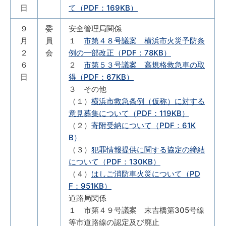
日
て（PDF：169KB）
９
委
安全管理局関係
月
員
１
市第４８号議案 横浜市火災予防条
２
会
例の一部改正（PDF：78KB）
６
２
市第５３号議案 高規格救急車の取
日
得（PDF：67KB）
３ その他
（１）
横浜市救急条例（仮称）に対する
意見募集について（PDF：119KB）
（２）
寄附受納について（PDF：61K
B）
（３）
犯罪情報提供に関する協定の締結
について（PDF：130KB）
（４）
はしご消防車火災について（PD
F：951KB）
道路局関係
１ 市第４９号議案 末吉橋第305号線
等市道路線の認定及び廃止