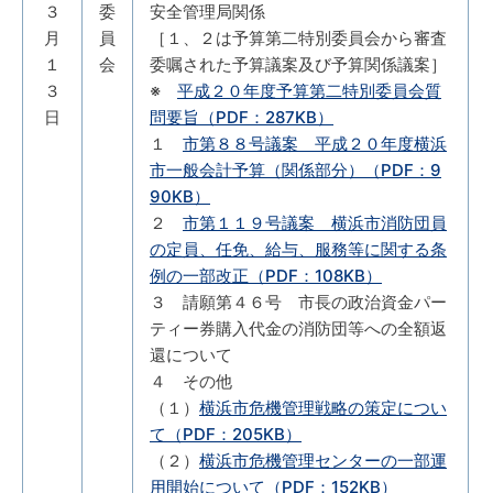
３
委
安全管理局関係
月
員
［１、２は予算第二特別委員会から審査
１
会
委嘱された予算議案及び予算関係議案］
３
※
平成２０年度予算第二特別委員会質
日
問要旨（PDF：287KB）
１
市第８８号議案 平成２０年度横浜
市一般会計予算（関係部分）（PDF：9
90KB）
２
市第１１９号議案 横浜市消防団員
の定員、任免、給与、服務等に関する条
例の一部改正（PDF：108KB）
３ 請願第４６号 市長の政治資金パー
ティー券購入代金の消防団等への全額返
還について
４ その他
（１）
横浜市危機管理戦略の策定につい
て（PDF：205KB）
（２）
横浜市危機管理センターの一部運
用開始について（PDF：152KB）