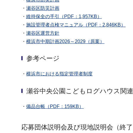
・
瀬谷区防災計画
・
維持保全の手引（PDF：1,957KB）
・
施設管理者点検マニュアル（PDF：2,846KB）
・
瀬谷区運営方針
・
横浜市中期計画2026～2029（原案）
参考ページ
・
横浜市における指定管理者制度
瀬谷中央公園こどもログハウス関
・
備品台帳（PDF：159KB）
応募団体説明会及び現地説明会（終