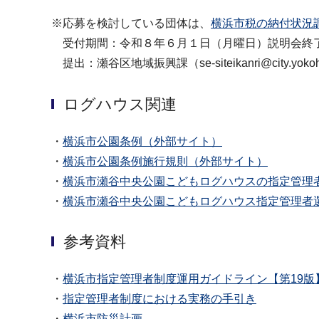
※応募を検討している団体は、
横浜市税の納付状況調
受付期間：令和８年６月１日（月曜日）説明会終
提出：瀬谷区地域振興課（se-siteikanri@city.yokoha
ログハウス関連
・
横浜市公園条例（外部サイト）
・
横浜市公園条例施行規則（外部サイト）
・
横浜市瀬谷中央公園こどもログハウスの指定管理者
・
横浜市瀬谷中央公園こどもログハウス指定管理者選
参考資料
・
横浜市指定管理者制度運用ガイドライン【第19版
・
指定管理者制度における実務の手引き
・
横浜市防災計画