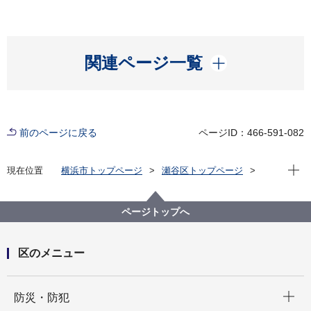
開く
関連ページ一覧
前のページに戻る
ページID：466-591-082
現在位
現在位置
横浜市トップページ
瀬谷区トップページ
子育て・教育
青少年育成
ページトップへ
区のメニュー
開く
防災・防犯