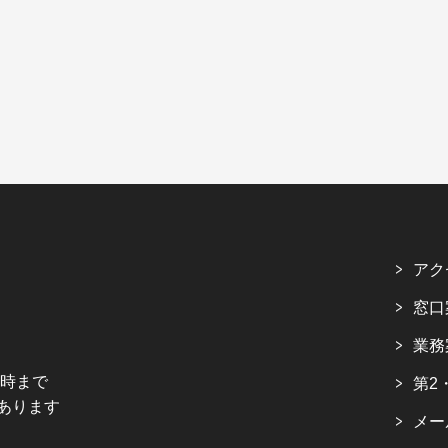
アク
窓口
業務
5時まで
第2
あります
メー