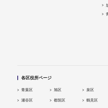
各区役所ページ
青葉区
旭区
泉区
瀬谷区
都筑区
鶴見区