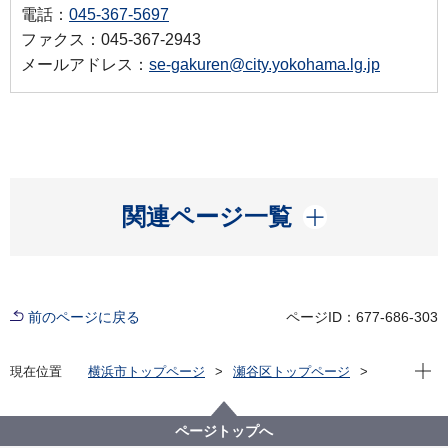
電話：
045-367-5697
ファクス：045-367-2943
メールアドレス：
se-gakuren@city.yokohama.lg.jp
開く
関連ページ一覧
前のページに戻る
ページID：677-686-303
現在位
現在位置
横浜市トップページ
瀬谷区トップページ
子育て・教育
放課後児童育成
放課後キッズクラブ運営法人の選定・再選定について
ページトップへ
南瀬谷小学校、瀬谷さくら小学校放課後キッズクラブ