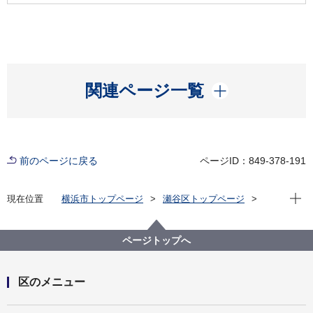
開く
関連ページ一覧
前のページに戻る
ページID：849-378-191
現在位
現在位置
横浜市トップページ
瀬谷区トップページ
子育て・教育
放課後児童育成
放課後キッズクラブ運営法人の選定・再選定について
ページトップへ
二つ橋小学校放課後キッズクラブ運営法人の再選定
区のメニュー