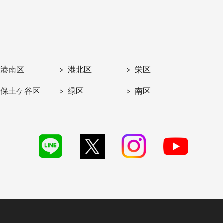
港南区
港北区
栄区
保土ケ谷区
緑区
南区