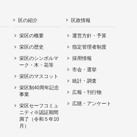
区の紹介
区政情報
栄区の概要
運営方針・予算
栄区の歴史
指定管理者制度
栄区のシンボルマ
採用情報
ーク・木・花等
市会・選挙
栄区のマスコット
統計・調査
栄区制40周年記念
広報・刊行物
事業
広聴・アンケート
栄区セーフコミュ
ニティ※認証期間
満了（令和５年10
月）