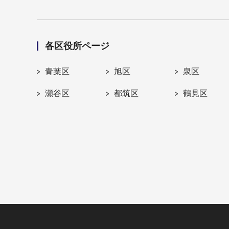
各区役所ページ
青葉区
旭区
泉区
瀬谷区
都筑区
鶴見区