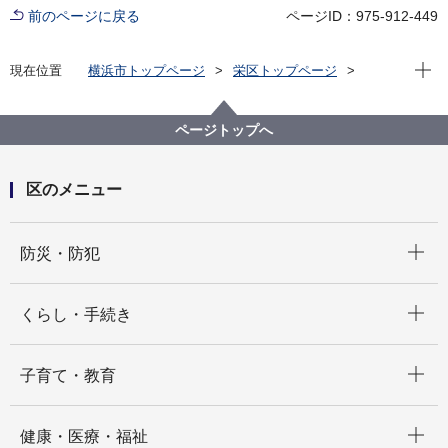
前のページに戻る
ページID：975-912-449
現在位
現在位置
横浜市トップページ
栄区トップページ
区政情報
広報・刊行物
地域SNSアプリ「ピアッザ」
ページトップへ
区のメニュー
開く
防災・防犯
開く
くらし・手続き
開く
子育て・教育
開く
健康・医療・福祉