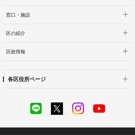
開く
窓口・施設
開く
区の紹介
開く
区政情報
開く
各区役所ページ