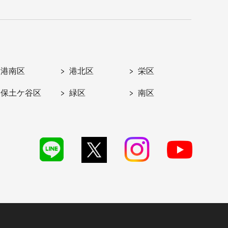
港南区
港北区
栄区
保土ケ谷区
緑区
南区