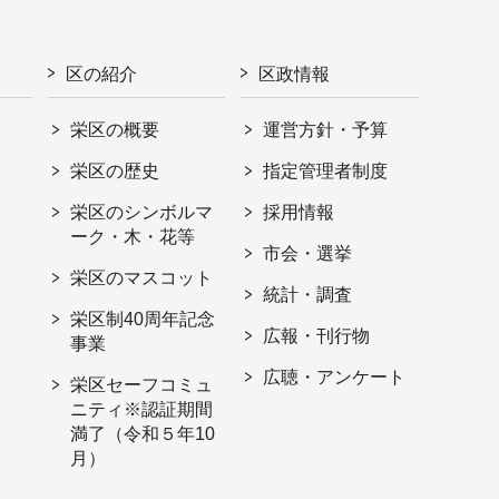
区の紹介
区政情報
栄区の概要
運営方針・予算
栄区の歴史
指定管理者制度
栄区のシンボルマ
採用情報
ーク・木・花等
市会・選挙
栄区のマスコット
統計・調査
栄区制40周年記念
広報・刊行物
事業
広聴・アンケート
栄区セーフコミュ
ニティ※認証期間
満了（令和５年10
月）