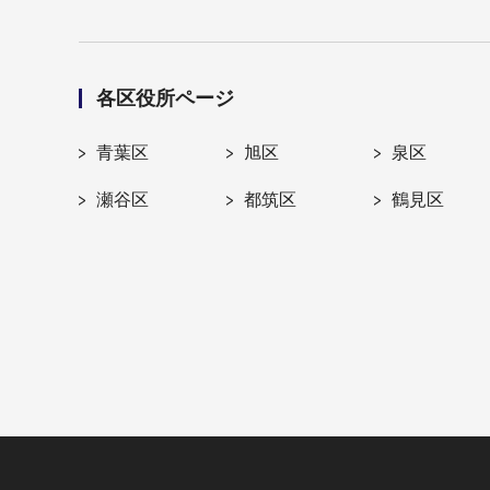
各区役所ページ
青葉区
旭区
泉区
瀬谷区
都筑区
鶴見区