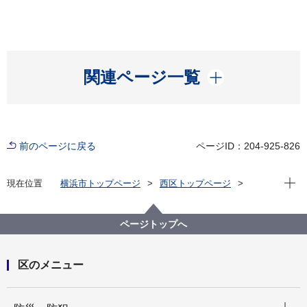
開く
関連ページ一覧
前のページに戻る
ページID：204-925-826
現在位
現在位置
横浜市トップページ
西区トップページ
区の紹介
観光
スポット
ページトップへ
区のメニュー
開く