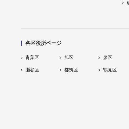
各区役所ページ
青葉区
旭区
泉区
瀬谷区
都筑区
鶴見区