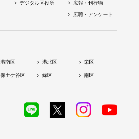
デジタル区役所
広報・刊行物
広聴・アンケート
港南区
港北区
栄区
保土ケ谷区
緑区
南区