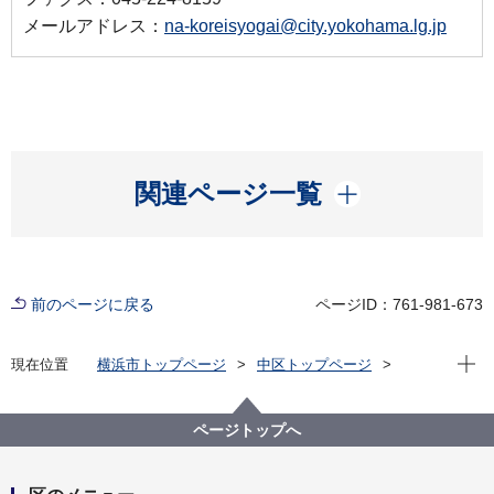
メールアドレス：
na-koreisyogai@city.yokohama.lg.jp
開く
関連ページ一覧
前のページに戻る
ページID：761-981-673
現在位
現在位置
横浜市トップページ
中区トップページ
窓口・施設
区役所窓口
業務案内
中区 高齢・障害支援課
ページトップへ