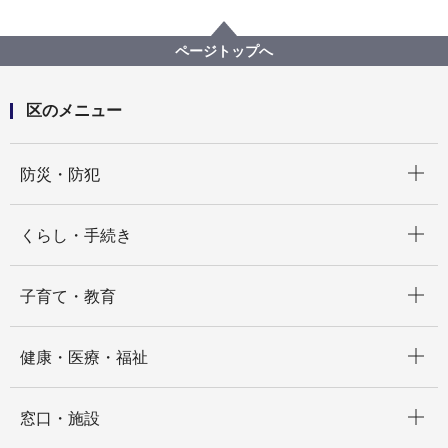
区政情報
広報・刊行物
日本大通りイチョウ通信
2024年日本大通りイチョウ通信
ページトップへ
区のメニュー
開く
防災・防犯
開く
くらし・手続き
開く
子育て・教育
開く
健康・医療・福祉
開く
窓口・施設